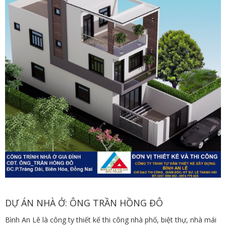
DỰ ÁN NHÀ Ở: ÔNG TRẦN HỒNG ĐÔ
Bình An Lê là công ty thiết kế thi công nhà phố, biệt thự, nhà mái