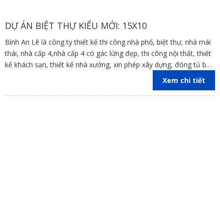
DỰ ÁN BIỆT THỰ KIỂU MỚI: 15X10
Bình An Lê là công ty thiết kế thi công nhà phố, biệt thự, nhà mái
thái, nhà cấp 4,nhà cấp 4 có gác lửng đẹp, thi công nội thất, thiết
kế khách sạn, thiết kế nhà xưởng, xin phép xây dựng, đóng tủ bếp
trên địa bàn các tỉnh Đồng Nai, Bình Dương, TP Hồ Chí Minh,
Xem chi tiết
Vũng Tàu