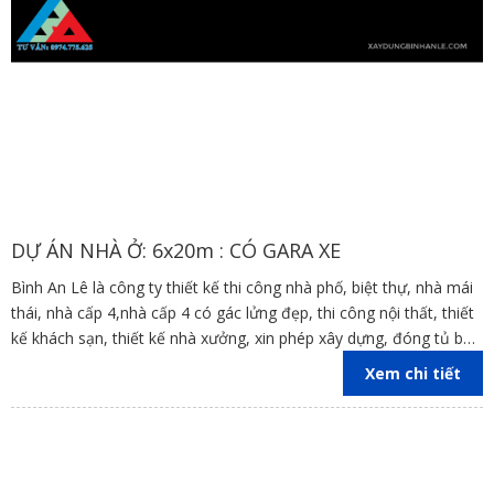
DỰ ÁN NHÀ Ở: 6x20m : CÓ GARA XE
Bình An Lê là công ty thiết kế thi công nhà phố, biệt thự, nhà mái
thái, nhà cấp 4,nhà cấp 4 có gác lửng đẹp, thi công nội thất, thiết
kế khách sạn, thiết kế nhà xưởng, xin phép xây dựng, đóng tủ bếp
trên địa bàn các tỉnh Đồng Nai, Bình Dương, TP Hồ Chí Minh,
Xem chi tiết
Vũng Tàu