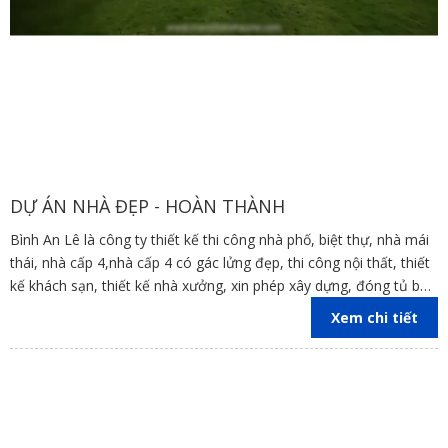
DỰ ÁN NHÀ ĐẸP - HOÀN THÀNH
Bình An Lê là công ty thiết kế thi công nhà phố, biệt thự, nhà mái
thái, nhà cấp 4,nhà cấp 4 có gác lửng đẹp, thi công nội thất, thiết
kế khách sạn, thiết kế nhà xưởng, xin phép xây dựng, đóng tủ bếp
trên địa bàn các tỉnh Đồng Nai, Bình Dương, TP Hồ Chí Minh,
Xem chi tiết
Vũng Tàu