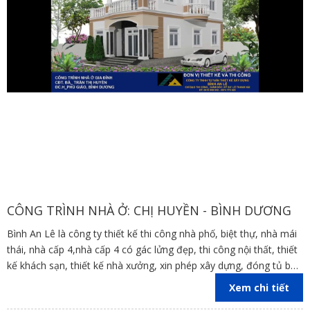
CÔNG TRÌNH NHÀ Ở: CHỊ HUYỀN - BÌNH DƯƠNG
Bình An Lê là công ty thiết kế thi công nhà phố, biệt thự, nhà mái
thái, nhà cấp 4,nhà cấp 4 có gác lửng đẹp, thi công nội thất, thiết
kế khách sạn, thiết kế nhà xưởng, xin phép xây dựng, đóng tủ bếp
trên địa bàn các tỉnh Đồng Nai, Bình Dương, TP Hồ Chí Minh,
Xem chi tiết
Vũng Tàu