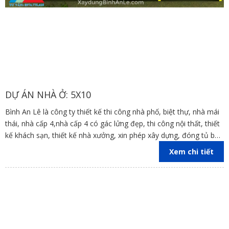
DỰ ÁN NHÀ Ở: 5X10
Bình An Lê là công ty thiết kế thi công nhà phố, biệt thự, nhà mái
thái, nhà cấp 4,nhà cấp 4 có gác lửng đẹp, thi công nội thất, thiết
kế khách sạn, thiết kế nhà xưởng, xin phép xây dựng, đóng tủ bếp
trên địa bàn các tỉnh Đồng Nai, Bình Dương, TP Hồ Chí Minh,
Xem chi tiết
Vũng Tàu