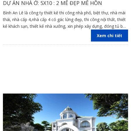
DỰ ÁN NHÀ Ở: 5X10 : 2 MÊ ĐẸP MÊ HỒN
Bình An Lê là công ty thiết kế thi công nhà phố, biệt thự, nhà mái
thái, nhà cấp 4,nhà cấp 4 có gác lửng đẹp, thi công nội thất, thiết
kế khách sạn, thiết kế nhà xưởng, xin phép xây dựng, đóng tủ bếp
trên địa bàn các tỉnh Đồng Nai, Bình Dương, TP Hồ Chí Minh,
Xem chi tiết
Vũng Tàu