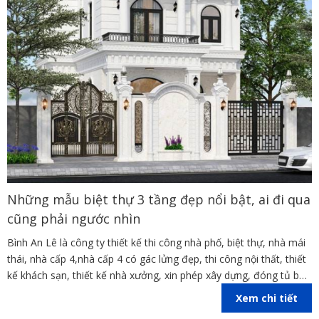
Những mẫu biệt thự 3 tầng đẹp nổi bật, ai đi qua
cũng phải ngước nhìn
Bình An Lê là công ty thiết kế thi công nhà phố, biệt thự, nhà mái
thái, nhà cấp 4,nhà cấp 4 có gác lửng đẹp, thi công nội thất, thiết
kế khách sạn, thiết kế nhà xưởng, xin phép xây dựng, đóng tủ bếp
trên địa bàn các tỉnh Đồng Nai, Bình Dương, TP Hồ Chí Minh,
Xem chi tiết
Vũng Tàu