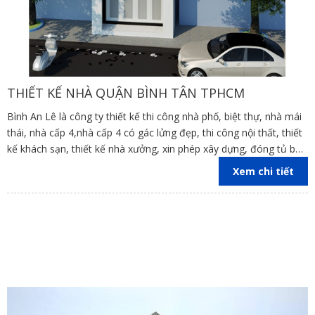
THIẾT KẾ NHÀ QUẬN BÌNH TÂN TPHCM
Bình An Lê là công ty thiết kế thi công nhà phố, biệt thự, nhà mái
thái, nhà cấp 4,nhà cấp 4 có gác lửng đẹp, thi công nội thất, thiết
kế khách sạn, thiết kế nhà xưởng, xin phép xây dựng, đóng tủ bếp
trên địa bàn các tỉnh Đồng Nai, Bình Dương, TP Hồ Chí Minh,
Xem chi tiết
Vũng Tàu