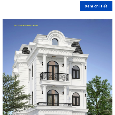
Thành,Nhơn Trạch , Định Quán, Cẩm Mỹ, Tân Phú, Xuân Lộc ,
Xem chi tiết
Đồng Nai, TP.HCM, Bình Dương.