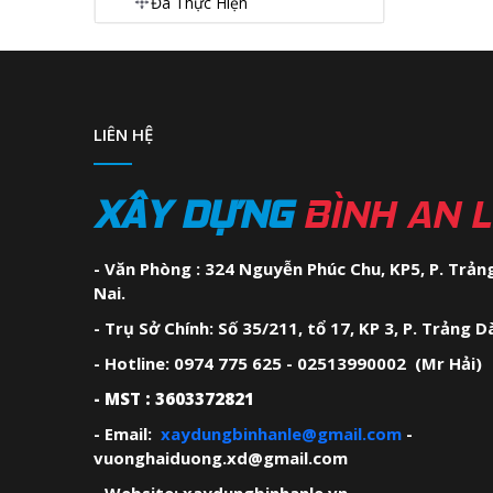
Đã Thực Hiện
LIÊN HỆ
XÂY DỰNG
BÌNH AN 
- Văn Phòng : 324 Nguyễn Phúc Chu, KP5, P. Trảng
Nai.
- Trụ Sở Chính: Số 35/211, tổ 17, KP 3, P. Trảng D
- Hotline: 0974 775 625 - 02513990002 (Mr Hải)
- MST : 3603372821
- Email:
xaydungbinhanle@gmail.com
-
vuonghaiduong.xd@gmail.com