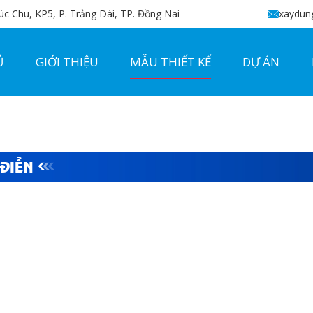
c Chu, KP5, P. Trảng Dài, TP. Đồng Nai
xaydun
Ủ
GIỚI THIỆU
MẪU THIẾT KẾ
DỰ ÁN
 ĐIỂN