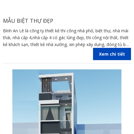
MẪU BIỆT THỰ ĐẸP
Bình An Lê là công ty thiết kế thi công nhà phố, biệt thự, nhà mái
thái, nhà cấp 4,nhà cấp 4 có gác lửng đẹp, thi công nội thất, thiết
kế khách sạn, thiết kế nhà xưởng, xin phép xây dựng, đóng tủ bếp
trên địa bàn các tỉnh Đồng Nai, Bình Dương, TP Hồ Chí Minh,
Xem chi tiết
Vũng Tàu