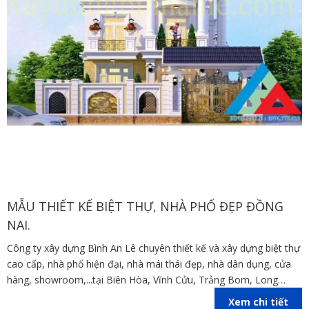
MẪU THIẾT KẾ BIỆT THỰ, NHÀ PHỐ ĐẸP ĐỒNG
NAI.
Công ty xây dựng Bình An Lê chuyên thiết kế và xây dựng biệt thự
cao cấp, nhà phố hiện đại, nhà mái thái đẹp, nhà dân dụng, cửa
hàng, showroom,...tại Biên Hòa, Vĩnh Cửu, Trảng Bom, Long
Thành,Nhơn Trạch , Định Quán, Cẩm Mỹ, Tân Phú, Xuân Lộc ,
Xem chi tiết