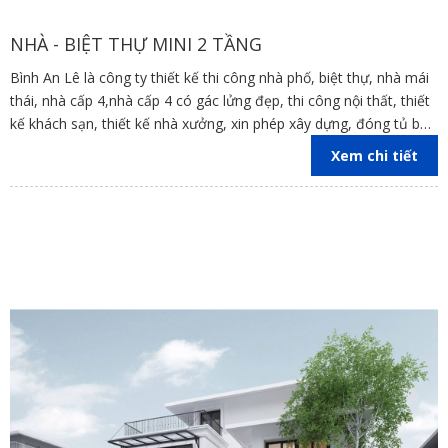
NHÀ - BIỆT THỰ MINI 2 TẦNG
Bình An Lê là công ty thiết kế thi công nhà phố, biệt thự, nhà mái
thái, nhà cấp 4,nhà cấp 4 có gác lửng đẹp, thi công nội thất, thiết
kế khách sạn, thiết kế nhà xưởng, xin phép xây dựng, đóng tủ bếp
trên địa bàn các tỉnh Đồng Nai, Bình Dương, TP Hồ Chí Minh,
Xem chi tiết
Vũng Tàu