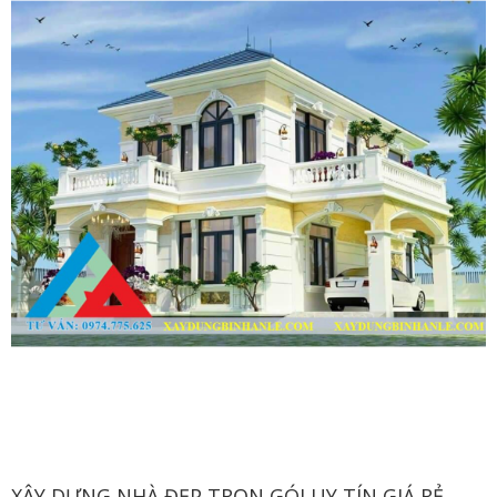
XÂY DỰNG NHÀ ĐẸP TRỌN GÓI UY TÍN GIÁ RẺ