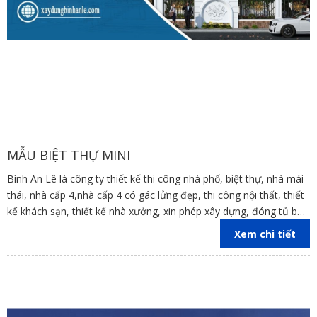
MẪU BIỆT THỰ MINI
Bình An Lê là công ty thiết kế thi công nhà phố, biệt thự, nhà mái
thái, nhà cấp 4,nhà cấp 4 có gác lửng đẹp, thi công nội thất, thiết
kế khách sạn, thiết kế nhà xưởng, xin phép xây dựng, đóng tủ bếp
trên địa bàn các tỉnh Đồng Nai, Bình Dương, TP Hồ Chí Minh,
Xem chi tiết
Vũng Tàu