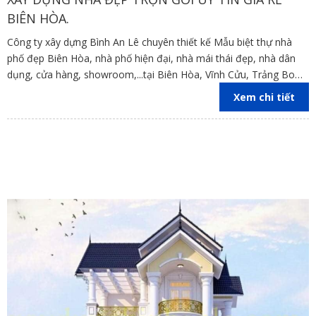
BIÊN HÒA.
Công ty xây dựng Bình An Lê chuyên thiết kế Mẫu biệt thự nhà
phố đẹp Biên Hòa, nhà phố hiện đại, nhà mái thái đẹp, nhà dân
dụng, cửa hàng, showroom,...tại Biên Hòa, Vĩnh Cửu, Trảng Bom,
Long Thành,Nhơn Trạch , Định Quán, Cẩm Mỹ, Tân Phú, Xuân
Xem chi tiết
Lộc , Đồng Nai, TP.HCM, Bình Dương.