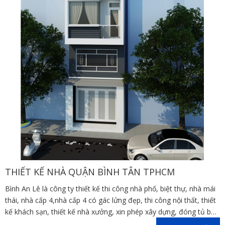
THIẾT KẾ NHÀ QUẬN BÌNH TÂN TPHCM
Bình An Lê là công ty thiết kế thi công nhà phố, biệt thự, nhà mái
thái, nhà cấp 4,nhà cấp 4 có gác lửng đẹp, thi công nội thất, thiết
kế khách sạn, thiết kế nhà xưởng, xin phép xây dựng, đóng tủ bếp
trên địa bàn các tỉnh Đồng Nai, Bình Dương, TP Hồ Chí Minh,