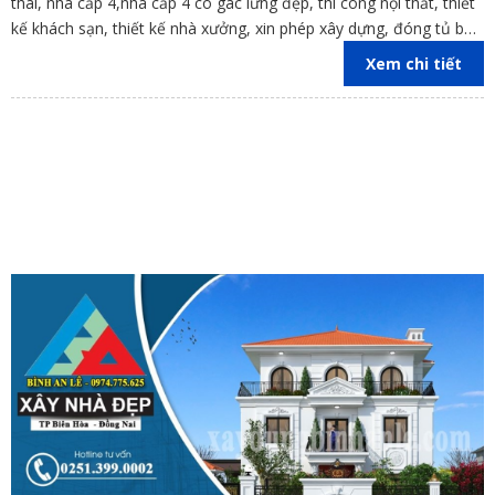
thái, nhà cấp 4,nhà cấp 4 có gác lửng đẹp, thi công nội thất, thiết
kế khách sạn, thiết kế nhà xưởng, xin phép xây dựng, đóng tủ bếp
trên địa bàn các tỉnh Đồng Nai, Bình Dương, TP Hồ Chí Minh,
Xem chi tiết
Vũng Tàu