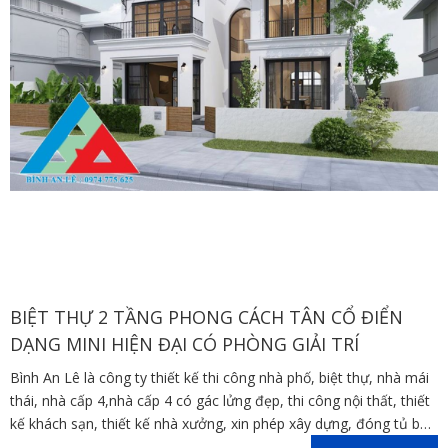
BIỆT THỰ 2 TẦNG PHONG CÁCH TÂN CỔ ĐIỂN
DẠNG MINI HIỆN ĐẠI CÓ PHÒNG GIẢI TRÍ
Bình An Lê là công ty thiết kế thi công nhà phố, biệt thự, nhà mái
thái, nhà cấp 4,nhà cấp 4 có gác lửng đẹp, thi công nội thất, thiết
kế khách sạn, thiết kế nhà xưởng, xin phép xây dựng, đóng tủ bếp
trên địa bàn các tỉnh Đồng Nai, Bình Dương, TP Hồ Chí Minh,