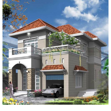
- Văn Phòng : L2-11, KDC Phú Gia 2, KP5, P.Trảng
Dài, TP. Biên Hòa, tỉnh Đồng Nai
Trụ Sở Chính: 35/211, Tổ 17, Kp3,P. Trảng Dài
,Biên Hoà Đồng Nai
- Hotline: 0974 775 625 - 02513990002 (Mr Hải)
- MST : 3603372821
- Email:
xaydungbinhanle@gmail.com
-
vuonghaiduong.xd@gmail.com
- Website: xaydungbinhanle.com