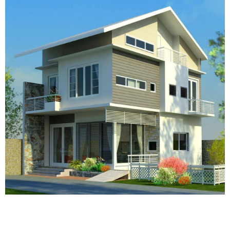
3/
Lưu ý trong thiết kế xây dựng
nhà
Đảm bảo công năng sử dụng hợp lý, khoa học:
tránh các lỗi về phân chia không gian sử dựng
theo nhu cầu khách yêu cầu, tỷ lệ các phòng sẽ
hợp lý và sự kết nối giữa các không gian hài hòa
tối ưu nhất…
Không gian sống thông thoáng: thiết kế đúng sẽ