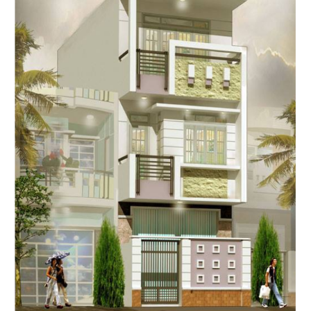
nhất
Bước 3: hiệu chỉnh phương án
Sau khi có phương án thiết kế cơ sở, gia chủ cần
xem xét, để điều chỉnh bản vẽ nếu cần
Bước 4: lên phương án thiết kế 3D nội-ngoại thất
Bước này sẽ giúp gia chủ có cái nhìn tổng quát
hơn, thiết kế từng khu vực, từng mặt bằng riêng,
không có sự trùng lặp.
Bước 5: điều chỉnh thiết kế 3D
Trên tinh thần góp ý và chỉnh sửa nhiệt tình, kiến
trúc sư tư vấn cho chủ đầu tư hiểu rõ về bản phối
cảnh, phân tích chi tiết nhằm nắm được ý đồ,
mục đích thiết kế.