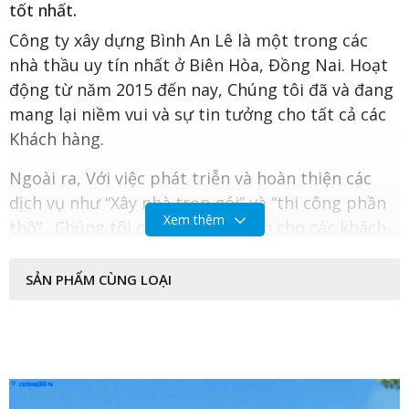
tốt nhất.
Công ty xây dựng Bình An Lê là một trong các
nhà thầu uy tín nhất ở Biên Hòa, Đồng Nai. Hoạt
động từ năm 2015 đến nay, Chúng tôi đã và đang
mang lại niềm vui và sự tin tưởng cho tất cả các
Khách hàng.
Ngoài ra, Với việc phát triễn và hoàn thiện các
dịch vụ như “Xây nhà trọn gói” và “thi công phần
Xem thêm
thô” . Chúng tôi cam kết đem đến cho các khách
hàng 1 căn hộ hài lòng nhất với chi phí tốt nhất.
SẢN PHẨM CÙNG LOẠI
2/
Các mẫu thiết kế xây dựng đẹp ?