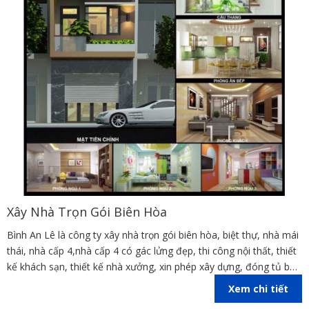
Xây Nhà Trọn Gói Biên Hòa
Bình An Lê là công ty xây nhà trọn gói biên hòa, biệt thự, nhà mái
thái, nhà cấp 4,nhà cấp 4 có gác lửng đẹp, thi công nội thất, thiết
kế khách sạn, thiết kế nhà xưởng, xin phép xây dựng, đóng tủ bếp
trên địa bàn các tỉnh Đồng Nai, Bình Dương, TP Hồ Chí Minh,
Xem chi tiết
Vũng Tàu