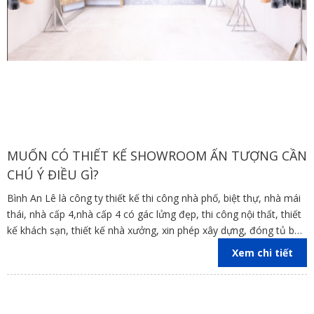
MUỐN CÓ THIẾT KẾ SHOWROOM ẤN TƯỢNG CẦN
CHÚ Ý ĐIỀU GÌ?
Bình An Lê là công ty thiết kế thi công nhà phố, biệt thự, nhà mái
thái, nhà cấp 4,nhà cấp 4 có gác lửng đẹp, thi công nội thất, thiết
kế khách sạn, thiết kế nhà xưởng, xin phép xây dựng, đóng tủ bếp
trên địa bàn các tỉnh Đồng Nai, Bình Dương, TP Hồ Chí Minh,
Xem chi tiết
Vũng Tàu