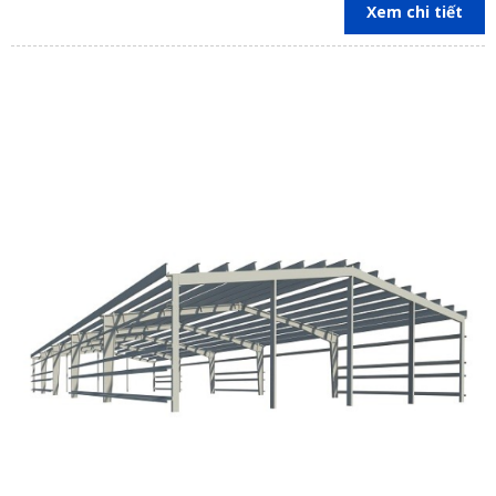
trên địa bàn các tỉnh Đồng Nai, Bình Dương, TP Hồ Chí Minh,
Xem chi tiết
Vũng Tàu