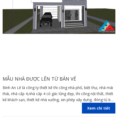
MẪU NHÀ ĐƯỢC LÊN TỪ BẢN VẺ
Bình An Lê là công ty thiết kế thi công nhà phố, biệt thự, nhà mái
thái, nhà cấp 4,nhà cấp 4 có gác lửng đẹp, thi công nội thất, thiết
kế khách sạn, thiết kế nhà xưởng, xin phép xây dựng, đóng tủ bếp
trên địa bàn các tỉnh Đồng Nai, Bình Dương, TP Hồ Chí Minh,
Xem chi tiết
Vũng Tàu