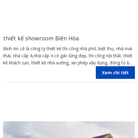
thiết kế showroom Biên Hòa
Bình An Lê là công ty thiết kế thi công nhà phố, biệt thự, nhà mái
thái, nhà cấp 4,nhà cấp 4 có gác lửng đẹp, thi công nội thất, thiết
kế khách sạn, thiết kế nhà xưởng, xin phép xây dựng, đóng tủ bếp
trên địa bàn các tỉnh Đồng Nai, Bình Dương, TP Hồ Chí Minh,
Xem chi tiết
Vũng Tàu