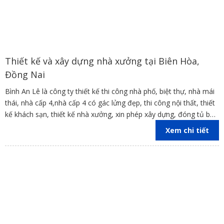
Thiết kế và xây dựng nhà xưởng tại Biên Hòa,
Đồng Nai
Bình An Lê là công ty thiết kế thi công nhà phố, biệt thự, nhà mái
thái, nhà cấp 4,nhà cấp 4 có gác lửng đẹp, thi công nội thất, thiết
kế khách sạn, thiết kế nhà xưởng, xin phép xây dựng, đóng tủ bếp
trên địa bàn các tỉnh Đồng Nai, Bình Dương, TP Hồ Chí Minh,
Xem chi tiết
Vũng Tàu