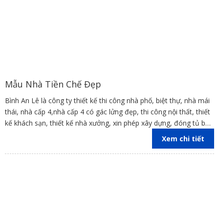
Mẫu Nhà Tiền Chế Đẹp
Bình An Lê là công ty thiết kế thi công nhà phố, biệt thự, nhà mái
thái, nhà cấp 4,nhà cấp 4 có gác lửng đẹp, thi công nội thất, thiết
kế khách sạn, thiết kế nhà xưởng, xin phép xây dựng, đóng tủ bếp
trên địa bàn các tỉnh Đồng Nai, Bình Dương, TP Hồ Chí Minh,
Xem chi tiết
Vũng Tàu