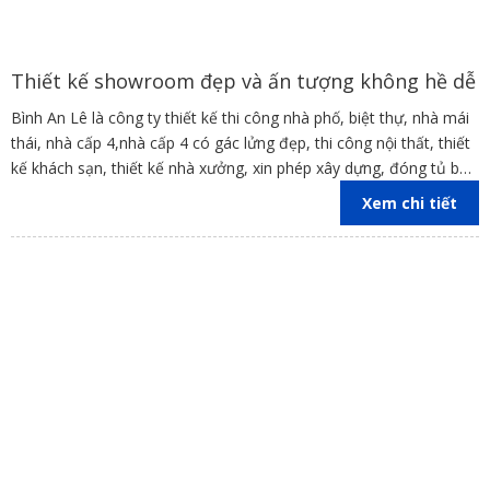
Thiết kế showroom đẹp và ấn tượng không hề dễ
Bình An Lê là công ty thiết kế thi công nhà phố, biệt thự, nhà mái
thái, nhà cấp 4,nhà cấp 4 có gác lửng đẹp, thi công nội thất, thiết
kế khách sạn, thiết kế nhà xưởng, xin phép xây dựng, đóng tủ bếp
trên địa bàn các tỉnh Đồng Nai, Bình Dương, TP Hồ Chí Minh,
Xem chi tiết
Vũng Tàu