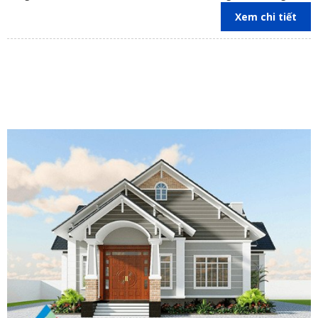
Thành,Nhơn Trạch , Định Quán, Cẩm Mỹ, Tân Phú, Xuân Lộc ,
Xem chi tiết
Đồng Nai, TP.HCM, Bình Dương.