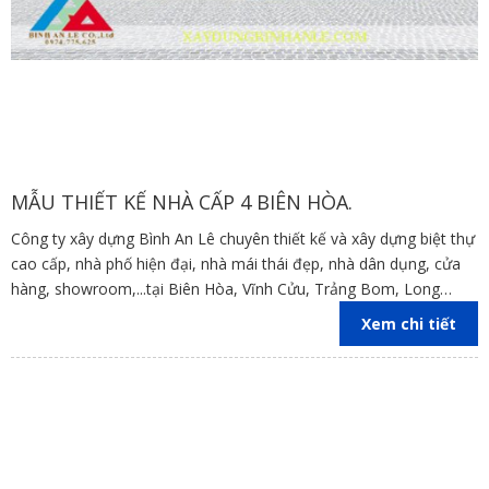
MẪU THIẾT KẾ NHÀ CẤP 4 BIÊN HÒA.
Công ty xây dựng Bình An Lê chuyên thiết kế và xây dựng biệt thự
cao cấp, nhà phố hiện đại, nhà mái thái đẹp, nhà dân dụng, cửa
hàng, showroom,...tại Biên Hòa, Vĩnh Cửu, Trảng Bom, Long
Thành,Nhơn Trạch , Định Quán, Cẩm Mỹ, Tân Phú, Xuân Lộc ,
Xem chi tiết
Đồng Nai, TP.HCM, Bình Dương.