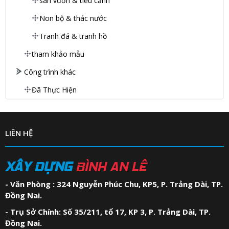
sân vườn & tiểu cảnh
Non bộ & thác nước
Tranh đá & tranh hồ
tham khảo mẫu
Công trình khác
Đã Thực Hiện
LIÊN HỆ
XÂY DỰNG
BÌNH AN LÊ
- Văn Phòng : 324 Nguyễn Phúc Chu, KP5, P. Trảng Dài, TP.
Đồng Nai.
- Trụ Sở Chính: Số 35/211, tổ 17, KP 3, P. Trảng Dài, TP.
Đồng Nai.