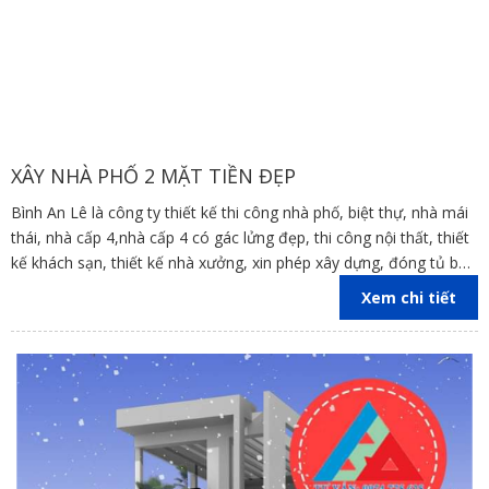
XÂY NHÀ PHỐ 2 MẶT TIỀN ĐẸP
Bình An Lê là công ty thiết kế thi công nhà phố, biệt thự, nhà mái
thái, nhà cấp 4,nhà cấp 4 có gác lửng đẹp, thi công nội thất, thiết
kế khách sạn, thiết kế nhà xưởng, xin phép xây dựng, đóng tủ bếp
trên địa bàn các tỉnh Đồng Nai, Bình Dương, TP Hồ Chí Minh,
Xem chi tiết
Vũng Tàu