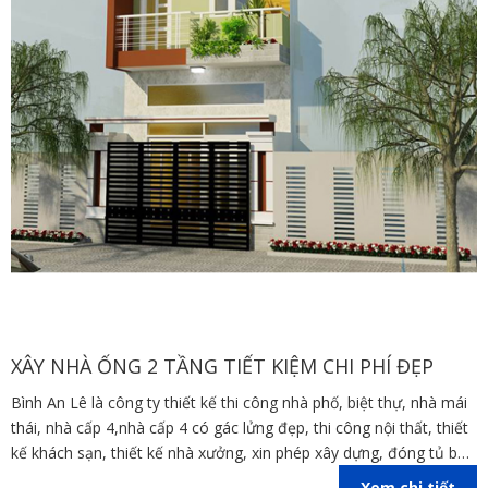
XÂY NHÀ ỐNG 2 TẦNG TIẾT KIỆM CHI PHÍ ĐẸP
Bình An Lê là công ty thiết kế thi công nhà phố, biệt thự, nhà mái
thái, nhà cấp 4,nhà cấp 4 có gác lửng đẹp, thi công nội thất, thiết
kế khách sạn, thiết kế nhà xưởng, xin phép xây dựng, đóng tủ bếp
trên địa bàn các tỉnh Đồng Nai, Bình Dương, TP Hồ Chí Minh,
Xem chi tiết