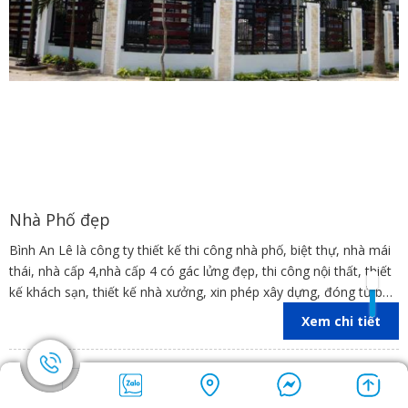
Nhà Phố đẹp
Bình An Lê là công ty thiết kế thi công nhà phố, biệt thự, nhà mái
thái, nhà cấp 4,nhà cấp 4 có gác lửng đẹp, thi công nội thất, thiết
kế khách sạn, thiết kế nhà xưởng, xin phép xây dựng, đóng tủ bếp
trên địa bàn các tỉnh Đồng Nai, Bình Dương, TP Hồ Chí Minh,
Xem chi tiết
Vũng Tàu
Page 1/2
First
1
2
Next
Last