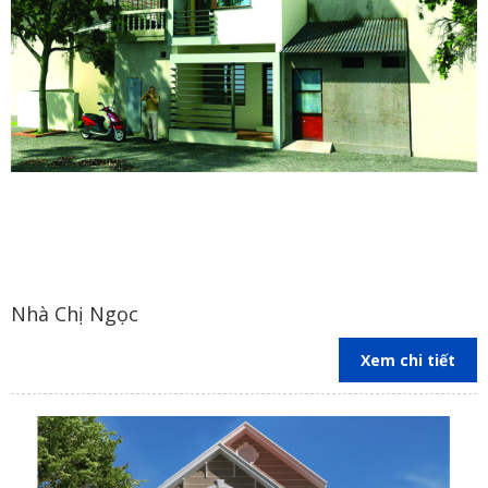
- Email:
xaydungbinhanle@gmail.com
-
vuonghaiduong.xd@gmail.com
- Website:
xaydungbinhanle.
com
Nhà Chị Ngọc
Xem chi tiết