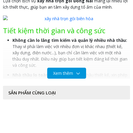
Lựa chọn dịch vụ
xây nhà trọn gói Đồng Nai
mang lại nhiều lợi
ích thiết thực, giúp bạn an tâm xây dựng tổ ấm của mình.
Tiết kiệm thời gian và công sức
Không cần lo lắng tìm kiếm và quản lý nhiều nhà thầu:
Thay vì phải làm việc với nhiều đơn vị khác nhau (thiết kế,
xây dựng, điện nước...), bạn chỉ cần làm việc với một nhà
thầu duy nhất. Điều này giúp bạn tiết kiệm đáng kể thời gian
và công sức.
Xem thêm
Nhà thầu lo toàn bộ quy trình:
Từ khâu thiết kế, xin phép
xây dựng, thi công đến hoàn thiện, nghiệm thu và bảo hành,
tất cả đều do nhà thầu đảm nhận. Bạn chỉ cần theo dõi và
SẢN PHẨM CÙNG LOẠI
đưa ra ý kiến khi cần thiết.
Giải phóng khỏi áp lực công việc:
Bạn có thể tập trung
vào công việc và cuộc sống cá nhân mà không phải lo lắng
về những vấn đề phát sinh trong quá trình xây dựng.
Quản lý chi phí hiệu quả