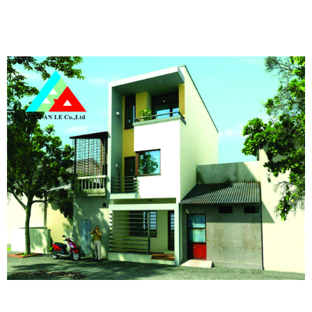
Xem xét các dự án đã thực hiện:
Xem xét các dự án nhà
thầu đã thực hiện để đánh giá năng lực và kinh nghiệm.
Yêu cầu cung cấp giấy phép kinh doanh và chứng chỉ
hành nghề:
Yêu cầu nhà thầu cung cấp giấy phép kinh
doanh và chứng chỉ hành nghề để đảm bảo tính pháp lý.
Đọc kỹ hợp đồng, đảm bảo quyền lợi
Đọc kỹ từng điều khoản trong hợp đồng:
Đọc kỹ từng
điều khoản trong hợp đồng, đặc biệt là các điều khoản về giá
cả, tiến độ, chất lượng công trình, bảo hành.
Yêu cầu sửa đổi các điều khoản bất lợi:
Yêu cầu nhà thầu
sửa đổi các điều khoản bất lợi cho bạn.
Tham khảo ý kiến của luật sư:
Tham khảo ý kiến của luật
sư nếu bạn có bất kỳ thắc mắc nào về hợp đồng.
Giám sát chặt chẽ quá trình thi công
Thường xuyên kiểm tra công trình:
Thường xuyên kiểm
tra công trình để đảm bảo công trình được thi công đúng kỹ