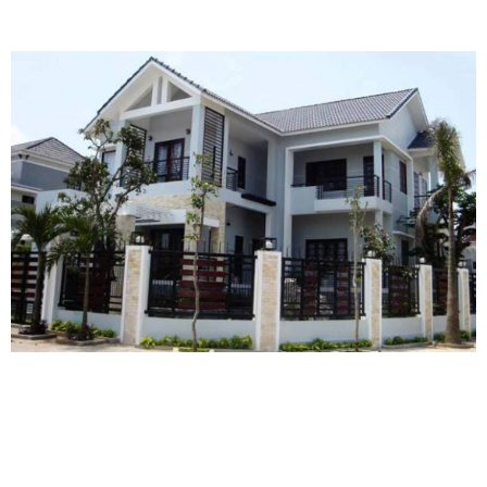
Phong cách kiến trúc
Kiến trúc hiện đại:
Kiến trúc hiện đại thường có đường nét
đơn giản, sử dụng nhiều vật liệu mới, đòi hỏi kỹ thuật thi
công cao, do đó chi phí có thể cao hơn.
Kiến trúc cổ điển:
Kiến trúc cổ điển thường có nhiều chi tiết
trang trí phức tạp, sử dụng nhiều vật liệu tự nhiên, đòi hỏi tay
nghề cao, do đó chi phí thường rất cao.
Kiến trúc tân cổ điển:
Kiến trúc tân cổ điển là sự kết hợp
giữa kiến trúc hiện đại và cổ điển, chi phí thường ở mức trung
bình.
Xu hướng
thiết kế nhà
phổ biến tại
Đồng Nai
Tại Đồng Nai, có nhiều xu hướng thiết kế nhà phổ biến, phù hợp
với khí hậu và phong cách sống của người dân.
Nhà phố hiện đại, tối ưu không gian