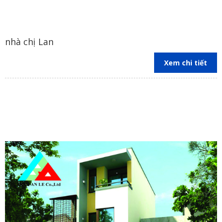
thuật và đúng tiến độ.
Ghi lại nhật ký công trình:
Ghi lại nhật ký công trình để
theo dõi tiến độ và chất lượng công trình.
nhà chị Lan
Trao đổi thường xuyên với nhà thầu:
Trao đổi thường
xuyên với nhà thầu để giải quyết các vấn đề phát sinh.
Xem chi tiết
Với những thông tin trên, hy vọng bạn sẽ có cái nhìn tổng quan về
dịch vụ
xây nhà trọn gói Đồng Nai
và đưa ra lựa chọn phù hợp
nhất cho ngôi nhà mơ ước của mình.
Công Ty TNHH Tư Vấn Thiết Kế Xây Dựng Bình An Lê
- Văn Phòng : 324 Nguyễn Phúc Chu, P.Trảng Dài, TP. Biên
Hòa, tỉnh Đồng Nai.
Trụ Sở Chính: 35/211, Tổ 17, Kp3,P. Trảng Dài ,Biên Hoà
Đồng Nai
- Hotline: 0974 775 625 - 02513990002 (Mr Hải)
- MST : 3603372821