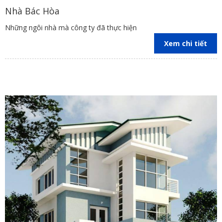
sử dụng vật liệu xây dựng có nguồn gốc rõ ràng, đảm bảo
Nhà Bác Hòa
chất lượng và độ bền của công trình.
Những ngôi nhà mà công ty đã thực hiện
Giám sát chặt chẽ quá trình thi công:
Nhà thầu sẽ giám
sát chặt chẽ quá trình thi công, đảm bảo công trình được
Xem chi tiết
thực hiện đúng kỹ thuật, đúng tiến độ và đạt chất lượng theo
yêu cầu.
Các yếu tố ảnh hưởng đến báo giá
xây nhà trọn gói Đồng Nai
Báo giá
xây nhà trọn gói Đồng Nai
phụ thuộc vào nhiều yếu tố
khác nhau. Dưới đây là một số yếu tố chính:
Diện tích và quy mô xây dựng
Diện tích xây dựng:
Diện tích xây dựng càng lớn, chi phí
xây dựng càng cao. Chi phí này bao gồm chi phí vật liệu, nhân
công và các chi phí khác liên quan đến việc thi công trên diện
tích lớn.
Số tầng:
Số tầng của ngôi nhà cũng ảnh hưởng đến báo giá.
Xây nhà nhiều tầng đòi hỏi kết cấu chịu lực tốt hơn, sử dụng