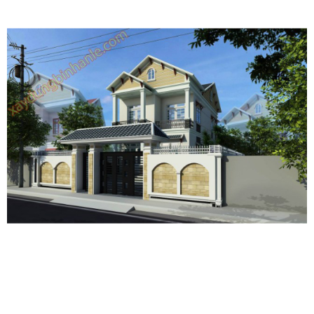
Báo giá chi tiết và minh bạch:
Nhà thầu sẽ cung cấp bảng
báo giá chi tiết, bao gồm tất cả các hạng mục và chi phí liên
quan. Điều này giúp bạn dễ dàng kiểm soát ngân sách và
tránh phát sinh chi phí ngoài dự kiến.
Cam kết không phát sinh chi phí:
Các nhà thầu uy tín
thường cam kết không phát sinh chi phí trong quá trình thi
công, trừ khi có sự thay đổi về thiết kế hoặc vật liệu xây
dựng theo yêu cầu của bạn.
Tối ưu hóa chi phí xây dựng:
Nhà thầu có kinh nghiệm sẽ
tư vấn cho bạn những giải pháp thiết kế và vật liệu xây dựng
phù hợp với ngân sách và nhu cầu sử dụng, giúp bạn tiết
kiệm chi phí một cách tối ưu.
Đảm bảo chất lượng công trình
Đội ngũ kỹ sư và công nhân lành nghề:
Các nhà thầu uy
tín sở hữu đội ngũ kỹ sư và công nhân có trình độ chuyên
môn cao, giàu kinh nghiệm, đảm bảo chất lượng công trình
đạt tiêu chuẩn.
Sử dụng vật liệu xây dựng chất lượng:
Nhà thầu cam kết