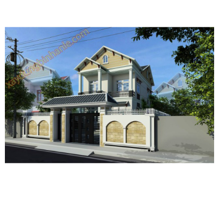
⭐️
⭐️
Bạn cần Xây Nhà hãy gọi cho tôi
⭐️
⭐️
Công ty TNHH Tư vấn Thiết kế Xây dựng Bình An Lê
----------------- Biên Hòa, Đồng Nai ------------------
♻️
Chuyên tư vấn - Thiết kế - Xây dựng - Duy tu - Sửa chữa
♻️
Nhà phố, biệt thự, văn phòng, nhà quán, nhà xưởng...
♻️
Giá rẻ - Uy Tín - Chất Lượng - Nhanh chóng
-------------------------