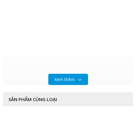
Xem thêm
SẢN PHẨM CÙNG LOẠI
------------------------------------------