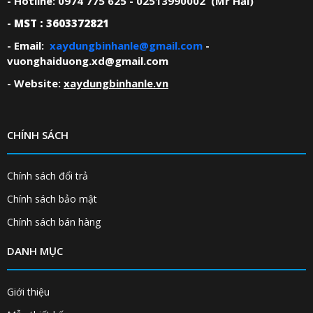
- Hotline: 0974 775 625 - 02513990002 (Mr Hải)
- MST : 3603372821
- Email:
xaydungbinhanle@gmail.com
-
vuonghaiduong.xd@gmail.com
- Website:
xaydungbinhanle.vn
CHÍNH SÁCH
Chính sách đổi trả
Chính sách bảo mật
Chính sách bán hàng
DANH MỤC
Giới thiệu