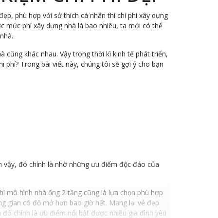
ẹp, phù hợp với sở thích cá nhân thì chi phí xây dựng
ợc mức phí xây dựng nhà là bao nhiêu, ta mới có thể
 nhà.
à cũng khác nhau. Vậy trong thời kì kinh tế phát triển,
 phí? Trong bài viết này, chúng tôi sẽ gợi ý cho bạn
n vậy, đó chính là nhờ những ưu điểm độc đáo của
thì mô hình nhà ống 2 tầng cũng là lựa chọn phù hợp
ông gian có độ mở hơn bao giờ hết. Mang lại vẻ đẹp
đó chính là ưu điểm nổi bật được nhiều gia đình yêu