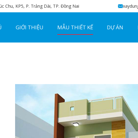
c Chu, KP5, P. Trảng Dài, TP. Đồng Nai
xaydun
Ủ
GIỚI THIỆU
MẪU THIẾT KẾ
DỰ ÁN