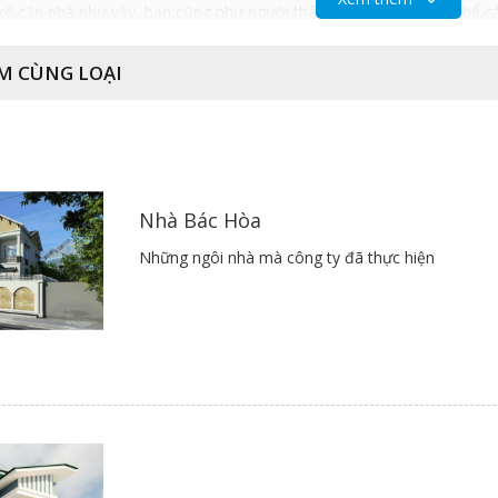
ết kế căn nhà như vậy, bạn cũng như người thân trong gia đình có thể
M CÙNG LOẠI
ày, không chỉ mang lại sự cảm nhận mà còn tạo tầm nhìn phong cảnh 
g nhiều gương, kính để không gian được hòa nhập cùng thiên nhiên.
Nhà Bác Hòa
Những ngôi nhà mà công ty đã thực hiện
i Thiết kế nhà ống 2 tầng
hà ống 2 tầng tiết kiệm chi phí, chất lượng, bạn cũng cần ghi nhớ mộ
 việc tận dụng giếng trời là một trong những giải pháp tối ưu giúp ch
 hết. Tuy nhiên, việc tận dụng giếng trời cũng cần phải tuân thủ the
ch tầng để tiết kiệm không gian và mang lại sự mới lạ, gắn kết