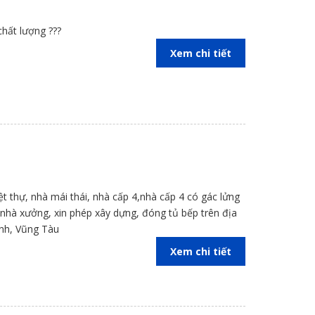
h là không chất lượng ???
Xem chi tiết
 không chỉ tiết kiệm diện tích ngôi nhà mà còn tạo
ng gian xanh chắc chắn sẽ mang đến những cảm giác
ờng lực, camera quan sát, hệ thống báo động đột
iệt thự, nhà mái thái, nhà cấp 4,nhà cấp 4 có gác lửng
kế nhà xưởng, xin phép xây dựng, đóng tủ bếp trên địa
inh, Vũng Tàu
Xem chi tiết
 thời gian, khả năng kinh tế thì việc lựa chọn cơ sở,
ĩnh vực xây dựng đặc biệt là tư vấn thiết kế miễn phí.