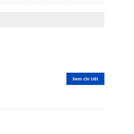
 cảm nhận được sự hòa quyện giữa con người với thiên
đa dạng, phong phú nhiều góc cạnh. Từ đặc điểm này,
Xem chi tiết
t số điểm sau:
o không gian của bạn trở nên thông thoáng và thoải
o quy luật phong thủy, sự tương xứng với hình thể của