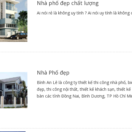
Nhà phố đẹp chất lượng
Ai nói rẻ là không uy tính ? Ai nói uy tín
ch ngăn có thiết kế mở hoặc kết hợp với các nội thất thông minh khác
 suốt, thoáng mát giữa các căn phòng.
hú ý đến không gian xanh: trong mọi ngôi nhà thì việc vận dụng khô
 mái nhất.
ên lưu ý yếu tố an toàn, đảm bảo các phương thức bảo vệ như kính cư
t bảo vệ, hệ thống cửa thông minh.
Nhà Phố đẹp
Bình An Lê là công ty thiết kế thi công nhà phố, b
đẹp, thi công nội thất, thiết kế khách sạn, thiết 
bàn các tỉnh Đồng Nai, Bình Dương, TP Hồ Chí M
 cấp dịch vụ thi công, Thiết kế nhà ống 2 tầng:
g bản Thiết kế nhà ống 2 tầng và thực hiện thi công chất lượng, đúng
t kế, xây dựng là vô cùng cần thiết. Với nhiều năm kinh nghiệm trong l