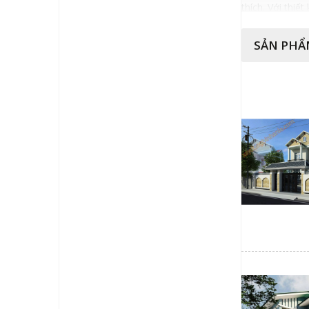
thích. Với thi
nhiên tươi mát.
SẢN PHẨ
Với thiết kế n
bạn nên sử dụn
Một số lưu ý kh
Để có thể xây n
Tạo giếng trời:
mái hơn bao giờ
ngôi nhà.
Nên thiết kế lệ