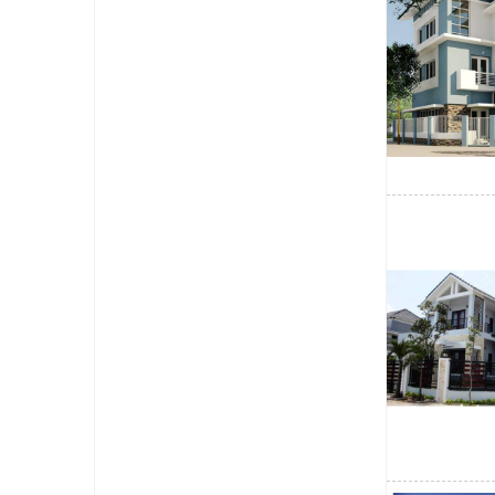
Sử dụng các vá
ánh sáng xuyên
Nên đặc biệt c
thư giãn, thoải
Khi thiết kế n
nhập, khung sắ
Chuyên gia cung
Để có được nhữn
chuyên gia thiế