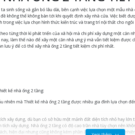
 ta sinh sống và gắn bó lâu dài, bên cạnh việc lựa chọn một mẫu nhà đ
 đề không thể không bàn tới khi quyết định xây nhà cửa. Việc biết đư
nh trong việc lựa chọn hình thức kiến trúc và trang trí nội thất cho ngôi
theo từng thời kì phát triển của xã hội mà chi phí xây dựng một căn nh
 nay, làm thế nào để xây một căn nhà ưng ý mà vẫn tiết kiệm được chi
 lưu ý để có thể xây nhà ống 2 tầng tiết kiệm chi phí nhất.
iết kế nhà ống 2 tầng:
u nhiên mà Thiết kế nhà ống 2 tầng được nhiều gia đình lựa chọn đế
 tích xây dựng, dù bạn có sở hữu một mảnh đất diện tích nhỏ hay lớn 
iện tích xây dựng. Nhà ống 2 tầng có độ cao trần nhà tùy chọn nên kh
ách, hiện đại nhưng cũng không kém phần ấm áp, gần gũi thiên nhiên 
Xem thêm