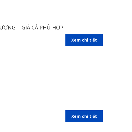
bạn một ngôi nhà đẹp chi phí hợp lý.
LƯỢNG – GIÁ CẢ PHÙ HỢP
Xem chi tiết
Xem chi tiết