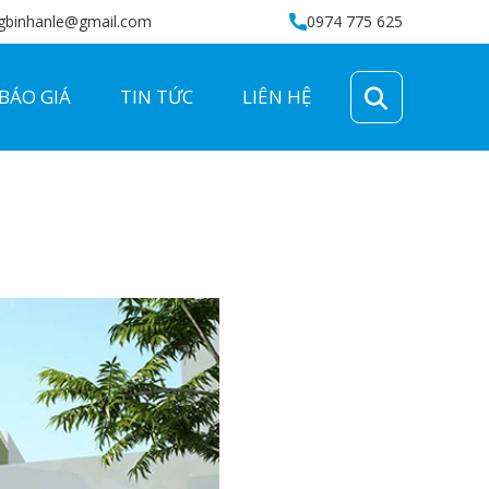
gbinhanle@gmail.com
0974 775 625
BÁO GIÁ
TIN TỨC
LIÊN HỆ