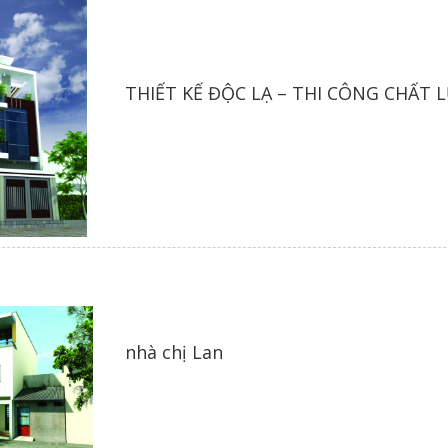
kế xây dựng nhà ở tại Xây Dựng Bình An Lê chắc chắn sẽ đem đến cho 
THIẾT KẾ ĐỘC LẠ – THI CÔNG CHẤT 
nhà chị Lan