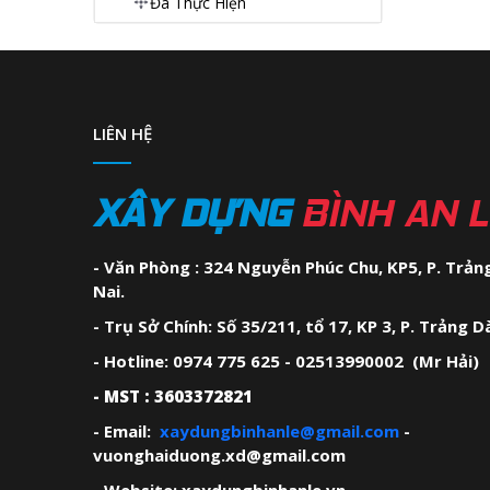
Đã Thực Hiện
LIÊN HỆ
XÂY DỰNG
BÌNH AN 
- Văn Phòng : 324 Nguyễn Phúc Chu, KP5, P. Trảng
Nai.
- Trụ Sở Chính: Số 35/211, tổ 17, KP 3, P. Trảng D
- Hotline: 0974 775 625 - 02513990002 (Mr Hải)
- MST : 3603372821
- Email:
xaydungbinhanle@gmail.com
-
vuonghaiduong.xd@gmail.com