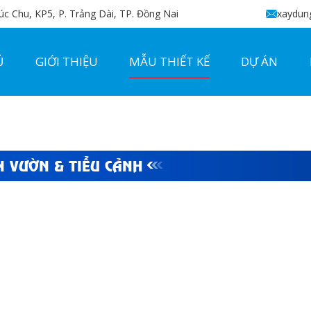
c Chu, KP5, P. Trảng Dài, TP. Đồng Nai
xaydun
Ủ
GIỚI THIỆU
MẪU THIẾT KẾ
DỰ ÁN
N VƯỜN & TIỂU CẢNH