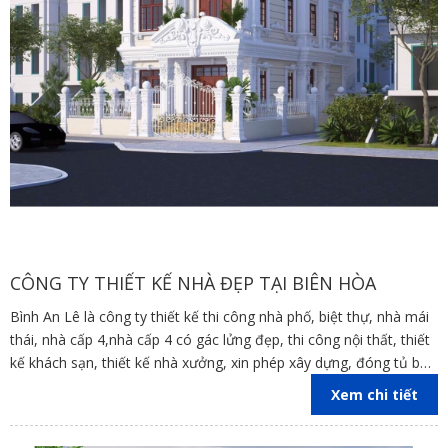
CÔNG TY THIẾT KẾ NHÀ ĐẸP TẠI BIÊN HÒA
Bình An Lê là công ty thiết kế thi công nhà phố, biệt thự, nhà mái
thái, nhà cấp 4,nhà cấp 4 có gác lửng đẹp, thi công nội thất, thiết
kế khách sạn, thiết kế nhà xưởng, xin phép xây dựng, đóng tủ bếp
trên địa bàn các tỉnh Đồng Nai, Bình Dương, TP Hồ Chí Minh,
Xem chi tiết
Vũng Tàu