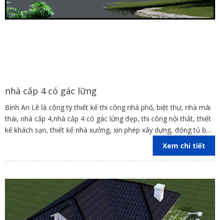
nhà cấp 4 có gác lững
Bình An Lê là công ty thiết kế thi công nhà phố, biệt thự, nhà mái
thái, nhà cấp 4,nhà cấp 4 có gác lửng đẹp, thi công nội thất, thiết
kế khách sạn, thiết kế nhà xưởng, xin phép xây dựng, đóng tủ bếp
trên địa bàn các tỉnh Đồng Nai, Bình Dương, TP Hồ Chí Minh,
Xem chi tiết
Vũng Tàu