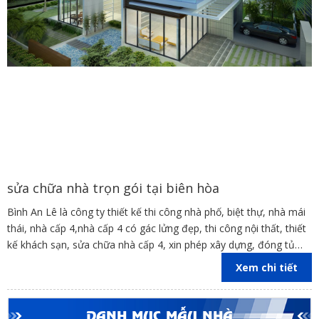
sửa chữa nhà trọn gói tại biên hòa
Bình An Lê là công ty thiết kế thi công nhà phố, biệt thự, nhà mái
thái, nhà cấp 4,nhà cấp 4 có gác lửng đẹp, thi công nội thất, thiết
kế khách sạn, sửa chữa nhà cấp 4, xin phép xây dựng, đóng tủ
bếp trên địa bàn các tỉnh Đồng Nai, Bình Dương, TP Hồ Chí Minh,
Xem chi tiết
Vũng Tàu
DANH MỤC MẪU NHÀ