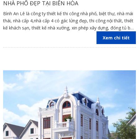
NHÀ PHỐ ĐẸP TẠI BIÊN HÒA
Bình An Lê là công ty thiết kế thi công nhà phố, biệt thự, nhà mái
thái, nhà cấp 4,nhà cấp 4 có gác lửng đẹp, thi công nội thất, thiết
kế khách sạn, thiết kế nhà xưởng, xin phép xây dựng, đóng tủ bếp
trên địa bàn các tỉnh Đồng Nai, Bình Dương, TP Hồ Chí Minh,
Xem chi tiết
Vũng Tàu