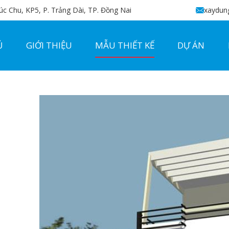
c Chu, KP5, P. Trảng Dài, TP. Đồng Nai
xaydun
Ủ
GIỚI THIỆU
MẪU THIẾT KẾ
DỰ ÁN