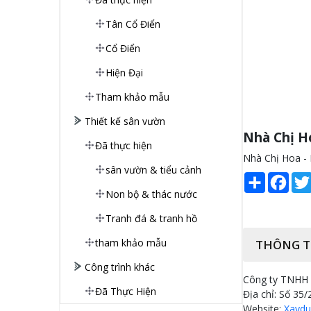
Tân Cổ Điển
Cổ Điển
Hiện Đại
Tham khảo mẫu
Thiết kế sân vườn
Nhà Chị H
Đã thực hiện
Nhà Chị Hoa - 
sân vườn & tiểu cảnh
Share
Face
Non bộ & thác nước
Tranh đá & tranh hồ
tham khảo mẫu
THÔNG T
Công trình khác
Công ty TNHH T
Đã Thực Hiện
Địa chỉ: Số 35/
Website:
Xaydu