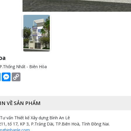
oa
P.Thống Nhất - Biên Hòa
book
Twitter
Messenger
Copy
Link
IN VỀ SẢN PHẨM
ư vấn Thiết kế Xây dựng Bình An Lê
211, tổ 17, KP 3, P.Trảng Dài, TP.Biên Hoà, Tỉnh Đồng Nai.
ngbinhanle.com