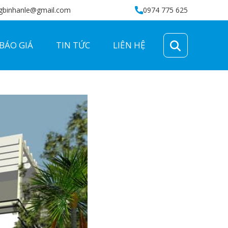
gbinhanle@gmail.com
0974 775 625
BÁO GIÁ
TIN TỨC
LIÊN HỆ