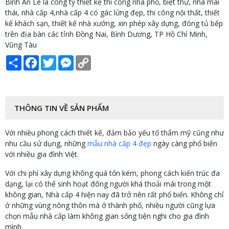
Bình An Lê là công ty thiết kế thi công nhà phố, biệt thự, nhà mái
thái, nhà cấp 4,nhà cấp 4 có gác lửng đẹp, thi công nội thất, thiết
kế khách sạn, thiết kế nhà xưởng, xin phép xây dựng, đóng tủ bếp
trên địa bàn các tỉnh Đồng Nai, Bình Dương, TP Hồ Chí Minh,
Vũng Tàu
Share
Facebook
Twitter
Messenger
Copy
Link
THÔNG TIN VỀ SẢN PHẨM
Với nhiều phong cách thiết kế, đảm bảo yếu tố thẩm mỹ cũng như
nhu cầu sử dụng, những
mẫu nhà cấp 4 đẹp
ngày càng phổ biến
với nhiều gia đình Việt.
Với chi phí xây dựng không quá tốn kém, phong cách kiến trúc đa
dạng, lại có thể sinh hoạt đông người khá thoải mái trong một
không gian, Nhà cấp 4 hiện nay đã trở nên rất phổ biến. Không chỉ
ở những vùng nông thôn mà ở thành phố, nhiều người cũng lựa
chọn mẫu nhà cấp làm không gian sống tiện nghi cho gia đình
mình.