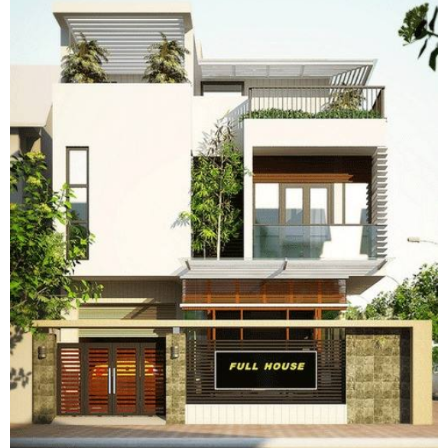
Những mẫu nhà cấp 4 mà công ty Bình An Lê xây dựng
trọn gói tại Biên Hòa.
Xây nhà cấp 4 trọn gói
mái Thái
Đây có lẽ là mẫu nhà cấp 4 đẹp
phổ biến nhất bởi thiết kế mái thái
đẹp, quyến rũ lại có nhiều ưu điểm như có khả năng chống nóng,
chống ẩm tốt,… Đó cũng là lý do tại sao những năm gần đây,
những loại mái tôn, mái bằng,… thường được thay thế bằng mái
thái hiện đại.
Xây nhà cấp 4 trọn gói tại Biên Hòa
Nhược điểm duy nhất khi xây dựng mẫu nhà mái thái này là chi
phí có đắt hơn so với những loại nhà mái khác, việc thi công cũng
mất nhiều thời gian hơn do phần mái cần tỉ mỉ, cẩn thận.
Xây nhà cấp 4 trọn gói có sân vườn hoặc gara ô tô.