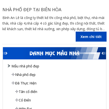
NHÀ PHỐ ĐẸP TẠI BIÊN HÒA
Bình An Lê là công ty thiết kế thi công nhà phố, biệt thự, nhà mái
thái, nhà cấp 4,nhà cấp 4 có gác lửng đẹp, thi công nội thất, thiết
kế khách sạn, thiết kế nhà xưởng, xin phép xây dựng, đóng tủ bếp
trên địa bàn các tỉnh Đồng Nai, Bình Dương, TP Hồ Chí Minh,
Xem chi tiết
Vũng Tàu
DANH MỤC MẪU NHÀ
Mẫu nhà phố đẹp
Nhà phố đẹp
Đã Thực Hiện
Tân cổ điển
Cổ Điển
Hiện Đại