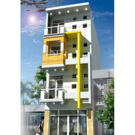
- Nội thất nhà đơn giản hết mức có thể, tránh sử dụng những thứ
nội thất quá cầu kỳ, cồng kềnh tạo cảm giác chật chội, rối mắt.
- Lựa chọn những gam màu đơn giản, đơn sắc nhưng vẫn cần có
điểm nhấn.
Xây nhà cấp 4 trọn gói tại Biên Hòa
Bạn đang có nhu cầu tìm công ty xây nhà cấp 4 trọn gói tại Biên
Hòa, nhà thầu xây nhà trọn gói tại Biên Hòa, hãy liên hệ với chúng
tôi để được tư vấn miễn phí và báo giá phù hợp nhất . Chúng tôi
rất hân hạnh hợp tác với các bạn. Tìm hiểu thêm về chúng tôi
tại
http://xaydungbinhanle.com/
Hoặc
https://www.facebook.com/xaydungbinhanle/
Hotline: 0974.775.625