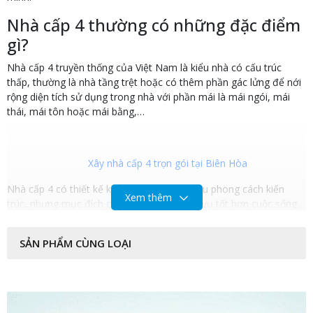
Nhà cấp 4 thường có những đặc điểm
gì?
Nhà cấp 4 truyền thống của Việt Nam là kiểu nhà có cấu trúc
thấp, thường là nhà tầng trệt hoặc có thêm phần gác lửng để nới
rộng diện tích sử dụng trong nhà với phần mái là mái ngói, mái
thái, mái tôn hoặc mái bằng,…
Xây nhà cấp 4 trọn gói tại Biên Hòa
Nhà cấp 4 có thiết kế khá đa dạng, với nhiều phong cách kiến
Xem thêm
trúc, nhưng mục đích chính vẫn là để phục vụ tốt hơn cuộc sống
và nhu cầu sinh hoạt của con người.
SẢN PHẨM CÙNG LOẠI
Xây nhà cấp 4 trọn gói giá bao nhiêu còn phụ thuộc vào chất
lượng nguyên vật liệu, thiết bị thuê để phục vụ cho thi công, công
thợ, cũng như phụ thuộc vào cách tính của các nhà thầu khác
nhau giá giao động từ 350 - 500 triệu tùy vào yêu cầu cảu chủ
nhà.