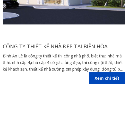
CÔNG TY THIẾT KẾ NHÀ ĐẸP TẠI BIÊN HÒA
Bình An Lê là công ty thiết kế thi công nhà phố, biệt thự, nhà mái
thái, nhà cấp 4,nhà cấp 4 có gác lửng đẹp, thi công nội thất, thiết
kế khách sạn, thiết kế nhà xưởng, xin phép xây dựng, đóng tủ bếp
trên địa bàn các tỉnh Đồng Nai, Bình Dương, TP Hồ Chí Minh,
Xem chi tiết
Vũng Tàu