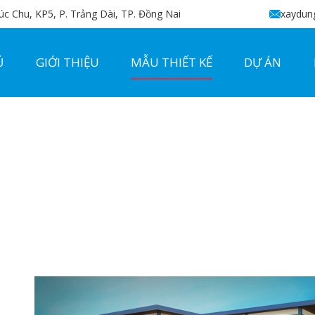
c Chu, KP5, P. Trảng Dài, TP. Đồng Nai
xaydun
Ủ
GIỚI THIỆU
MẪU THIẾT KẾ
DỰ ÁN