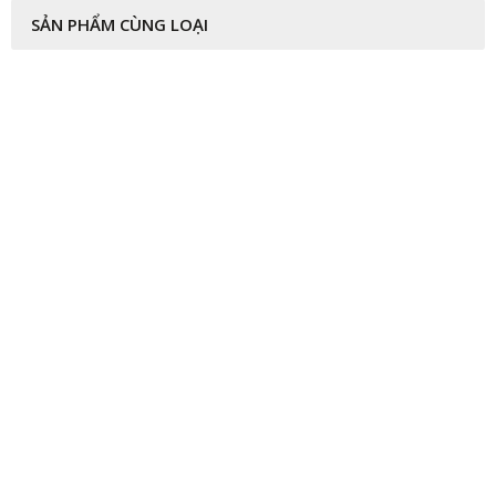
Share
Facebook
Twitter
Messenger
Copy
Link
THÔNG TIN VỀ SẢN PHẨM
SẢN PHẨM CÙNG LOẠI