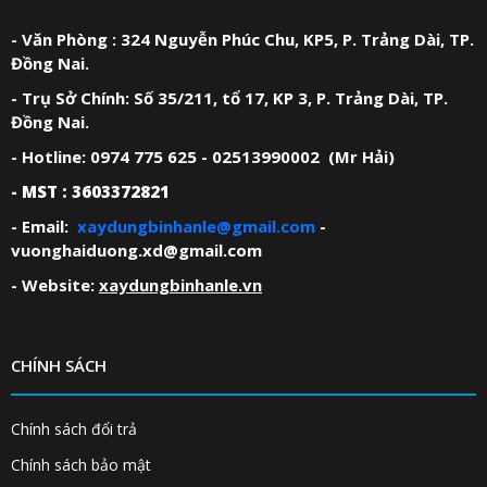
LIÊN HỆ
XÂY DỰNG
BÌNH AN LÊ
- Văn Phòng : 324 Nguyễn Phúc Chu, KP5, P. Trảng Dài, TP.
Đồng Nai.
- Trụ Sở Chính: Số 35/211, tổ 17, KP 3, P. Trảng Dài, TP.
Đồng Nai.
- Hotline: 0974 775 625 - 02513990002 (Mr Hải)
- MST : 3603372821
- Email:
xaydungbinhanle@gmail.com
-
vuonghaiduong.xd@gmail.com
- Website:
xaydungbinhanle.vn