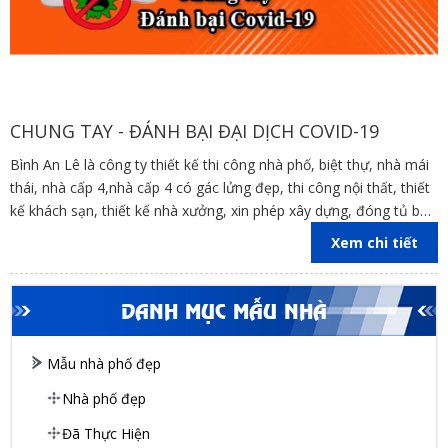
CHUNG TAY - ĐÁNH BẠI ĐẠI DỊCH COVID-19
Bình An Lê là công ty thiết kế thi công nhà phố, biệt thự, nhà mái
thái, nhà cấp 4,nhà cấp 4 có gác lửng đẹp, thi công nội thất, thiết
kế khách sạn, thiết kế nhà xưởng, xin phép xây dựng, đóng tủ bếp
trên địa bàn các tỉnh Đồng Nai, Bình Dương, TP Hồ Chí Minh,
Xem chi tiết
Vũng Tàu
DANH MỤC MẪU NHÀ
Mẫu nhà phố đẹp
Nhà phố đẹp
Đã Thực Hiện