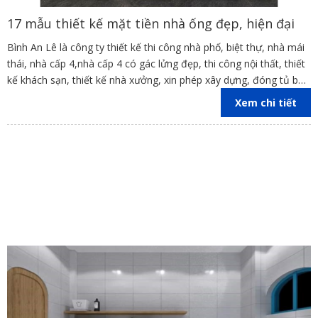
17 mẫu thiết kế mặt tiền nhà ống đẹp, hiện đại
Bình An Lê là công ty thiết kế thi công nhà phố, biệt thự, nhà mái
thái, nhà cấp 4,nhà cấp 4 có gác lửng đẹp, thi công nội thất, thiết
kế khách sạn, thiết kế nhà xưởng, xin phép xây dựng, đóng tủ bếp
trên địa bàn các tỉnh Đồng Nai, Bình Dương, TP Hồ Chí Minh,
Xem chi tiết
Vũng Tàu