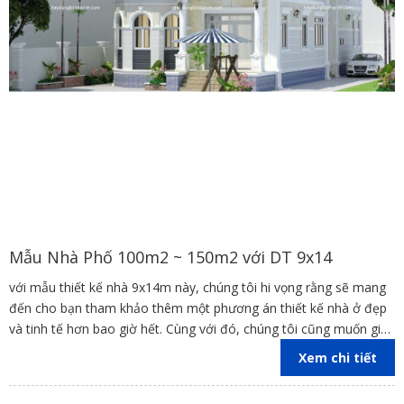
Mẫu Nhà Phố 100m2 ~ 150m2 với DT 9x14
với mẫu thiết kế nhà 9x14m này, chúng tôi hi vọng rằng sẽ mang
đến cho bạn tham khảo thêm một phương án thiết kế nhà ở đẹp
và tinh tế hơn bao giờ hết. Cùng với đó, chúng tôi cũng muốn giúp
bạn hiện thực hóa ước mơ hoàn thiện về một ngôi nhà đẹp với
Xem chi tiết
không gian sử dụng tiện nghi và vẻ đẹp thẩm mỹ tuyệt vời nhất.