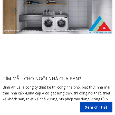
TÌM MẪU CHO NGÔI NHÀ CỦA BẠN?
Bình An Lê là công ty thiết kế thi công nhà phố, biệt thự, nhà mái
thái, nhà cấp 4,nhà cấp 4 có gác lửng đẹp, thi công nội thất, thiết
kế khách sạn, thiết kế nhà xưởng, xin phép xây dựng, đóng tủ bếp
trên địa bàn các tỉnh Đồng Nai, Bình Dương, TP Hồ Chí Minh,
Xem chi tiết
Vũng Tàu