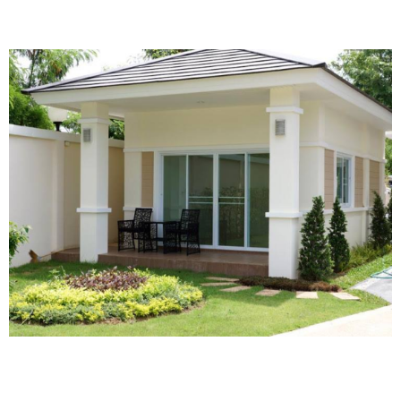
Hy vọng với mẫu nhà trên mà Bình An Lê đã chia
sẻ có thể giúp các bạn trang bị thêm cho mình
những ý tưởng hữu ích về căn hộ sắp và đang
được ấp ủ để có thể lên kế hoạch khi lựa chọn tổ
ấm cho mình. Nếu các bạn muốn được tư vấn
thêm về nhà nhà phố, biệt thự, nhà tiền chế,...
đừng ngần ngại mà hãy liên hệ với Bình An Lê để
được tư vấn và giải đáp cụ thể, chi tiết.
Thiết kế Kiến trúc khi thi công trọn gói