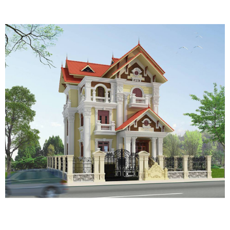
-------------------------
Địa chỉ:
Trụ sở: Số 35/211, tổ 17, KP 3, P.Trảng
Dài, TP.Biên Hoà, Tỉnh Đồng Nai.
Văn phòng làm việc
: Đường số 3, Tổ 37, KP4B,
P.Trảng Dài, Biên Hòa, Đồng Nai.
Website
:
xaydungbinhanle.com
Gmail
: Xaydungbinhanle@gmail.com
Hotline
: 0974 775 625 hoặc 0251.3990.002