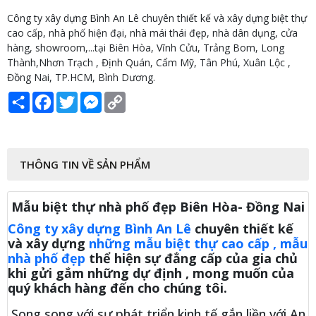
Công ty xây dựng Bình An Lê chuyên thiết kế và xây dựng biệt thự
cao cấp, nhà phố hiện đại, nhà mái thái đẹp, nhà dân dụng, cửa
hàng, showroom,...tại Biên Hòa, Vĩnh Cửu, Trảng Bom, Long
Thành,Nhơn Trạch , Định Quán, Cẩm Mỹ, Tân Phú, Xuân Lộc ,
Đồng Nai, TP.HCM, Bình Dương.
Share
Facebook
Twitter
Messenger
Copy
Link
THÔNG TIN VỀ SẢN PHẨM
Mẫu biệt thự nhà phố đẹp Biên Hòa- Đồng Nai
Công ty xây dựng Bình An Lê
chuyên thiết kế
và xây dựng
những mẫu biệt thự cao cấp
, mẫu
nhà phố đẹp
thể hiện sự đẳng cấp của gia chủ
khi gửi gắm những dự định , mong muốn của
quý khách hàng đến cho chúng tôi.
Song song với sự phát triển kinh tế gắn liền với An