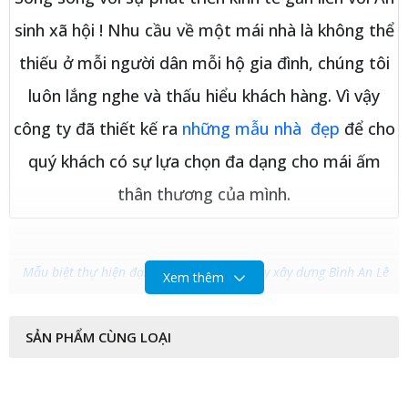
sinh xã hội ! Nhu cầu về một mái nhà là không thể
thiếu ở mỗi người dân mỗi hộ gia đình, chúng tôi
luôn lắng nghe và thấu hiểu khách hàng. Vì vậy
công ty đã thiết kế ra
những mẫu nhà đẹp
để cho
quý khách có sự lựa chọn đa dạng cho mái ấm
thân thương của mình.
Mẫu biệt thự hiện đại, nhà phố đẹp công ty xây dựng Bình An Lê
Xem thêm
Mẫu biệt thự hiện đại, nhà phố đẹp công ty xây dựng Bình An Lê
SẢN PHẨM CÙNG LOẠI
Mẫu biệt thự hiện đại, nhà phố đẹp công ty xây dựng Bình An Lê