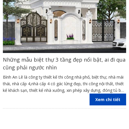
Công ty TNHH Tư Vấn- Thiết Kế- Xây Dựng
Bình An Lê
----------------- Biên Hòa, Đồng Nai -----------------
-
Thiết kế Kiến trúc khi thi công trọn gói
Hơn 300 công trình xây dựng
đã thực
Những mẫu biệt thự 3 tầng đẹp nổi bật, ai đi qua
hiện
và
đang thực hiện
cũng phải ngước nhìn
Bình An Lê là công ty thiết kế thi công nhà phố, biệt thự, nhà mái
Liên hệ để được tư vấn nhé!
thái, nhà cấp 4,nhà cấp 4 có gác lửng đẹp, thi công nội thất, thiết
Chuyên tư vấn - Thiết kế - Xây dựng - Duy tu -
kế khách sạn, thiết kế nhà xưởng, xin phép xây dựng, đóng tủ bếp
trên địa bàn các tỉnh Đồng Nai, Bình Dương, TP Hồ Chí Minh,
Sửa chữa
Xem chi tiết
Vũng Tàu
Nhà phố, biệt thự, văn phòng, nhà quán, nhà
xưởng...
Giá rẻ - Uy Tín - Chất Lượng - Nhanh chóng