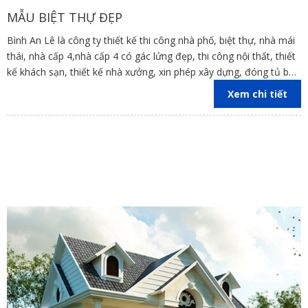
MẪU BIỆT THỰ ĐẸP
Bình An Lê là công ty thiết kế thi công nhà phố, biệt thự, nhà mái
thái, nhà cấp 4,nhà cấp 4 có gác lửng đẹp, thi công nội thất, thiết
kế khách sạn, thiết kế nhà xưởng, xin phép xây dựng, đóng tủ bếp
trên địa bàn các tỉnh Đồng Nai, Bình Dương, TP Hồ Chí Minh,
Xem chi tiết
Vũng Tàu