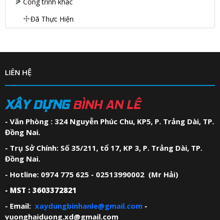
Công trình khác
Đã Thực Hiện
LIÊN HỆ
XÂY DỰNG
BÌNH AN LÊ
- Văn Phòng : 324 Nguyễn Phúc Chu, KP5, P. Trảng Dài, TP.
Đồng Nai.
- Trụ Sở Chính: Số 35/211, tổ 17, KP 3, P. Trảng Dài, TP.
Đồng Nai.
- Hotline: 0974 775 625 - 02513990002 (Mr Hải)
- MST : 3603372821
- Email:
xaydungbinhanle@gmail.com
-
vuonghaiduong.xd@gmail.com