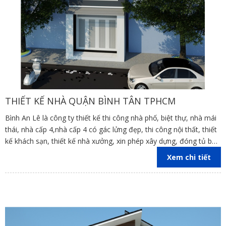
THIẾT KẾ NHÀ QUẬN BÌNH TÂN TPHCM
Bình An Lê là công ty thiết kế thi công nhà phố, biệt thự, nhà mái
thái, nhà cấp 4,nhà cấp 4 có gác lửng đẹp, thi công nội thất, thiết
kế khách sạn, thiết kế nhà xưởng, xin phép xây dựng, đóng tủ bếp
trên địa bàn các tỉnh Đồng Nai, Bình Dương, TP Hồ Chí Minh,
Xem chi tiết
Vũng Tàu