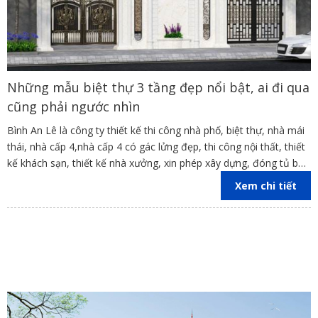
Những mẫu biệt thự 3 tầng đẹp nổi bật, ai đi qua
cũng phải ngước nhìn
Bình An Lê là công ty thiết kế thi công nhà phố, biệt thự, nhà mái
thái, nhà cấp 4,nhà cấp 4 có gác lửng đẹp, thi công nội thất, thiết
kế khách sạn, thiết kế nhà xưởng, xin phép xây dựng, đóng tủ bếp
trên địa bàn các tỉnh Đồng Nai, Bình Dương, TP Hồ Chí Minh,
Xem chi tiết
Vũng Tàu