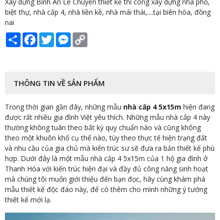
Xây dựng Bình An Lê Chuyên thiết kế thi công xây dựng nhà phố,
biệt thự, nhà cấp 4, nhà liền kề, nhà mái thái,....tại biên hòa, đồng
nai
Share
Facebook
Twitter
Messenger
Copy
Link
THÔNG TIN VỀ SẢN PHẨM
Trong thời gian gần đây, những mẫu
nhà cấp 4 5x15m
hiện đang
được rất nhiều gia đình Việt yêu thích. Những mẫu nhà cấp 4 này
thường không tuân theo bất kỳ quy chuẩn nào và cũng không
theo một khuôn khổ cụ thể nào, tùy theo thực tế hiện trạng đất
và nhu cầu của gia chủ mà kiến trúc sư sẽ đưa ra bản thiết kế phù
hợp. Dưới đây là một mẫu nhà cấp 4 5x15m của 1 hộ gia đình ở
Thanh Hóa với kiến trúc hiện đại và đầy đủ công năng sinh hoạt
mà chúng tôi muốn giới thiệu đến bạn đọc, hãy cùng khám phá
mẫu thiết kế độc đáo này, để có thêm cho mình những ý tướng
thiết kế mới lạ.