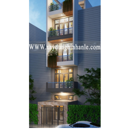
Xu hướng xây dựng nhà cấp 4
5x15m mái thái với chi phí tiết kiệm
Để đáp ứng đầy đủ các chức năng sau: 1 phòng khách, 2 phòng
ngủ, 1 phòng bếp và 1 nhà vệ sinh. Bên cạnh cũng phải đảm bảo
được tính thẩm mỹ, thoáng mát và hiện đại.
Sau khi xem xét hiện trạng đất các kiến trúc sư đã lên một bản
thiết kế
nhà cấp 4 5x15m
mái thái mang phong cách hiện đại
cho ngôi nhà. Ngôi nhà không chỉ có thiết kế đẹp mà còn đảm
bảo đầy đủ các yêu cầu, dưới đây là những thông tin tổng quan
về mẫu nhà.
Phối cảnh ngoại thất
Mẫu
nhà cấp 4 5x15m
có thiết kế ngoại thất khang trang, thoáng
mát và nổi bật hơn so với những mẫu nhà cấp 4 xung quanh. Ngôi
nhà được thiết kế vuông vắn, gọn gàng và bắt mắt. Tuy diện tích