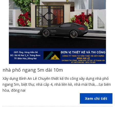
nhà phố ngang 5m dài 10m
Xây dựng Bình An Lê Chuyên thiết kế thi công xây dựng nhà phố
ngang 5m, biệt thự, nhà cấp 4, nhà liền kề, nhà mái thái,....tại biên
hòa, đồng nai
Xem chi tiết
Phòng khách liên thông với phòng bếp giúp mở rộng không gian cho
nhà