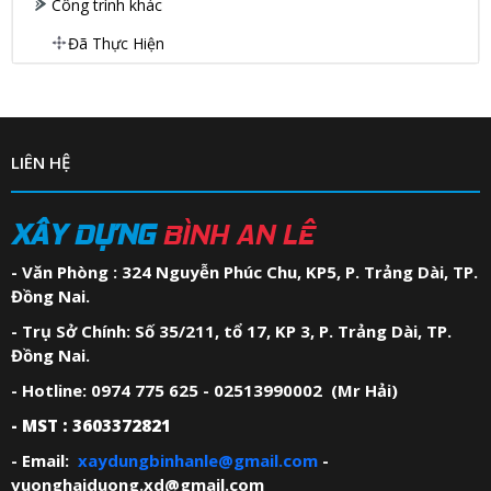
Công trình khác
Đã Thực Hiện
LIÊN HỆ
XÂY DỰNG
BÌNH AN LÊ
- Văn Phòng : 324 Nguyễn Phúc Chu, KP5, P. Trảng Dài, TP.
Đồng Nai.
- Trụ Sở Chính: Số 35/211, tổ 17, KP 3, P. Trảng Dài, TP.
Đồng Nai.
- Hotline: 0974 775 625 - 02513990002 (Mr Hải)
- MST : 3603372821
- Email:
xaydungbinhanle@gmail.com
-
vuonghaiduong.xd@gmail.com