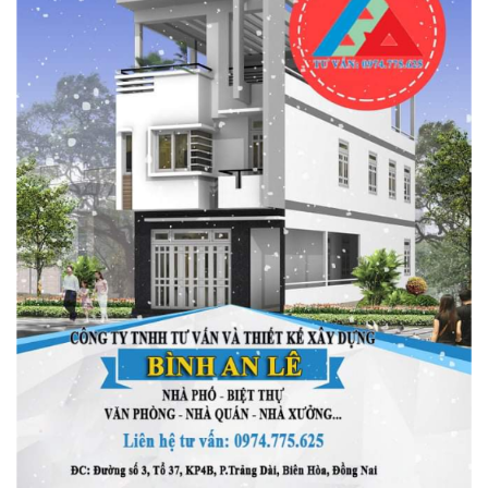
Ngôi nhà được thiết kế với phần mái theo kiểu mái thái dốc 2
chiều. Đây là kiểu mái hiện đang được rất nhiều gia chủ yêu thích
bởi nó không chỉ giúp mẫu
nhà cấp 4
này trở nên cao ráo hơn
mà nó còn đảm bảo được sự thoáng mát vào mùa hè và tránh
ẩm ướt, ngấm nước vào mùa mưa.
Một trong những chi tiết nổi bật của mẫu
nhà cấp 4 5x15m
này
là hệ thống cửa chính, với thiết kế 4 cánh sử dụng hoàn toàn bằng
chất liệu gỗ và kính. Với sự lựa chọn thông minh này giúp tạo
không gian rộng rãi cho ngôi nhà và giúp ngôi nhà có được nhiều
ánh sáng từ bên ngoài vào nhất. Đồng thời thiết kế này cũng
mang lại sự mềm mại và sang trọng cho nhà. Ngôi nhà có sự
đồng bộ trong thiết kế từ màu sơn đến từng chi tiết trang trí nhỏ.
Cổng nhà có thiết kế hiện đại với phần mái che theo kiểu mái thái
tạo sự hòa hợp với phần mái nhà.
Ngoài ra, ngôi nhà này còn được thiết kế lùi về phía sau để tạo
được một khoảng sân rộng phía trước nhà, làm nơi vui chơi cho
các bé. Bên cạnh đó, gia chủ cũng có thể tận dụng khoảng sân
này để làm chỗ để xe cho cả gia đình. Sân nhà lát gạch đồng màu
với ngoại thất mang đến cảm giác thân quen và gần gũi hơn cho