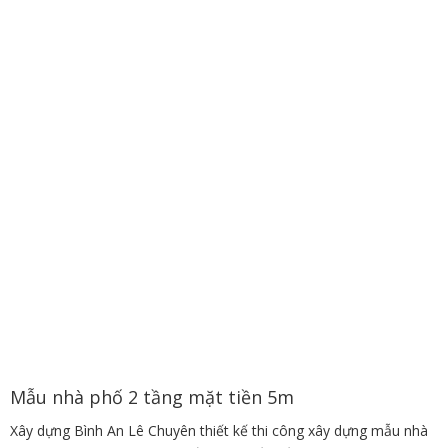
5x15m
được các kiến trúc sư đánh giá cao về cả thiết kế và công
năng. Để sở hữu một mẫu nhà cấp 4 độc đáo và ấn tượng các
bạn hãy liên hệ với
http://xaydungbinhanle.com/
với đội ngũ các
kiến trúc sư giàu kinh nghiệm chắc chắn chúng tôi sẽ mang đến
cho bạn một nơi an cư lạc nghiệp như ý.
Mẫu nhà phố 2 tầng mặt tiền 5m
Xây dựng Bình An Lê Chuyên thiết kế thi công xây dựng mẫu nhà