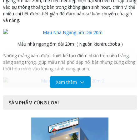
ngang 5m dài 20m, thể hiện nét đẹp hiện đại với tiêu chí tập trung
vào sự thông thoáng bên trong không gian sinh hoạt, chính vì thế
nhiều chi tiết được tiết giản để đảm bảo sự luân chuyển của gió
và nắng.
Mẫu nhà ngang 5m dài 20m
( Nguồn kientrucboba )
Những mảng xám được thiết kế tạo điểm nhấn trên nền trắng
sáng sang trọng, giúp mẫu nhà phố đẹp nổi bật nhưng cũng đồng
thời hòa mình vào khung cảnh xung quanh.
Xem thêm
Kiến trúc lồi lõm vừa tạo nét nhấn nhá vừa xóa bỏ tính đơn điệu ở
chi tiết mặt tiền.
SẢN PHẨM CÙNG LOẠI
Bố trí mặt bằng:
Tầng trệt được bố trí lùi vào trong để tạo khoảng sân trước, kiêm
vai trò là gara đỗ xa ô tô. Ngoài ra một phần không gian cạnh
phòng khác cũng được sử dụng làm vị trí đỗ dành cho xe gắn