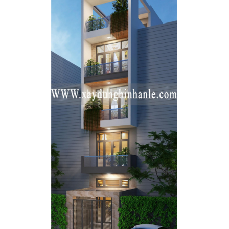
máy. Phòng khách và bếp liên thông nhau để tận dụng không gian
và tăng tính liên kết trong sinh hoạt gia đình. Một phòng ngủ
được bố trí gọn gàng phía cuối góc nhà, chừa diện tích cho phòng
vệ sinh sử dụng chung.
Lầu 1 chỉ gồm 2 phòng ngủ và 1 phòng vệ sinh dùng chung, tạo
không gian nghỉ ngơi riêng tư khá thoải mái.
Trên tầng thượng là phòng ngủ thứ 4 của ngôi nhà, phòng thờ
được bố trí phía trước và 1WC ở góc nhà. Phía trước là khoảng
sân thượng thoáng mát.
Bản vẽ mẫu nhà ngang 5m dài 20m ( Nguồn kientrucboba )
Nguyên tắc thiết kế nhà ngang 5m
dài 20m hiện đại
Diện tích ngang 5m dài 20m khá phổ biến tại các phu vực thành
phố hiện nay, điểm quan trọng trong thiết kế là làm sao để tạo
được sự thông thoáng cho không gian sống vì tính chất hẹp chiều