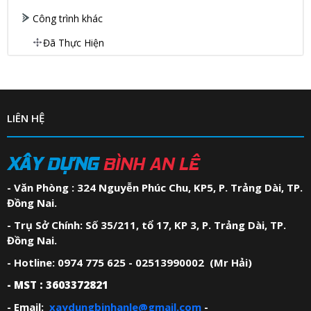
Công trình khác
Đã Thực Hiện
LIÊN HỆ
XÂY DỰNG
BÌNH AN LÊ
- Văn Phòng : 324 Nguyễn Phúc Chu, KP5, P. Trảng Dài, TP.
Đồng Nai.
- Trụ Sở Chính: Số 35/211, tổ 17, KP 3, P. Trảng Dài, TP.
Đồng Nai.
- Hotline: 0974 775 625 - 02513990002 (Mr Hải)
- MST : 3603372821
- Email:
xaydungbinhanle@gmail.com
-