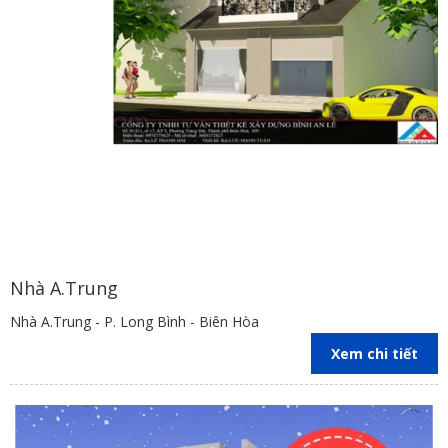
Tận dụng mảng xanh để làm dịu bầu không khí và mang lại cảm
giác thư thái là phương pháp ít tốn kém và cực kỳ hiệu quả.
Kiến trúc tinh giản theo xu hướng thiết kế hiện đại, đương đại trên
thế giới dần nhận được sự ưa chuộng và phổ biến hơn ở những
khu vực đô thị. Cho thấy sự hiệu quả trong ứng dụng thực tế, phù
Nhà A.Trung
hợp với điều kiện đất chật người đông của nước ta hiện nay.
Nhà A.Trung - P. Long Bình - Biên Hòa
Mẫu nhà ngang 5m dài 20m sẽ mang đến cho gia đình bạn không
Xem chi tiết
gian sống trọn vẹn nếu được thiết kế phù hợp. Liên hệ
đến
http://xaydungbinhanle.com/
khi cần tư vấn những phương án
dành riêng cho bạn, chúng tôi luôn sẵn sàng và tận tình với mong
muốn cải thiện nền kiến trúc nước nhà ngày một phát triển, mang
những công trình kiến trúc nhà ở chuẩn mực đến nhiều gia đình