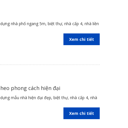
 mẫu thiết kế độc đáo dưới đây sẽ khiến người nhìn bị
 thoải mái. Phong cách thiết kế hiện đại này được
 dựng nhà phố ngang 5m, biệt thự, nhà cấp 4, nhà liền
Xem chi tiết
n nhưng thể hiện nét đẹp sang trọng và hiện đại cho
iều thành viên, sử dụng những mảng sám tạo điểm
heo phong cách hiện đại
 dựng mẫu nhà hiện đại đẹp, biệt thự, nhà cấp 4, nhà
Xem chi tiết
rí, phối màu hài hòa và trang nhã mang đến sự gần gũi,