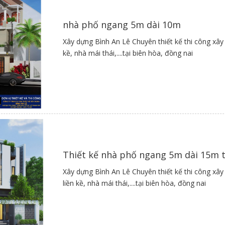
:
nhà phố ngang 5m dài 10m
n tích ngang 5m và dài 20 này khá phổ biến hiện nay, nhưng nhìn vào
hông gian xanh quanh ngôi nhà, tạo sự thông thoáng, không gian sống
Xây dựng Bình An Lê Chuyên thiết kế thi công xây
n cải thiện tình trạng bí bách.
kề, nhà mái thái,....tại biên hòa, đồng nai
Hình 7
8:
ch tầng này theo phong cách hiện đại, xây dựng với kiến trúc đơn giả
g gian sống vô cùng thông thoáng phù hợp với những gia đình có nh
rắng tinh tế và trang nhã giúp ngôi nhà nổi bật hơn bao giờ hết.
Thiết kế nhà phố ngang 5m dài 15m t
Xây dựng Bình An Lê Chuyên thiết kế thi công xây
Hình 8
liền kề, nhà mái thái,....tại biên hòa, đồng nai
9:
nh mẫu thiết kế này sẽ thấy nét tinh tế trong những họa tiết trang t