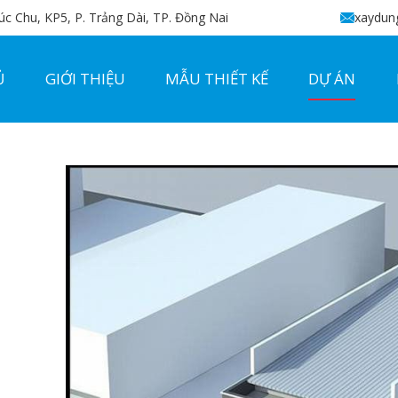
c Chu, KP5, P. Trảng Dài, TP. Đồng Nai
xaydun
Ủ
GIỚI THIỆU
MẪU THIẾT KẾ
DỰ ÁN