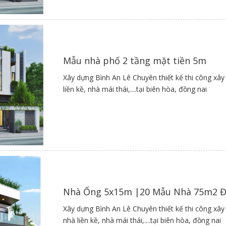
 con người. Ngôi nhà sử dụng màu ghi nhạt và trắng sáng kết hợp h
o người nhìn.
hanh thoát, lan can họa tiết uốn lượn tinh tế cùng những điều kẻ nga
ngôi nhà.
Mẫu nhà phố 2 tầng mặt tiền 5m
Xây dựng Bình An Lê Chuyên thiết kế thi công xây
Hình 9
liền kề, nhà mái thái,....tại biên hòa, đồng nai
9 mẫu nhà đẹp ngang 5m dài 20m được thiết kế kiến trúc khác
quên xem nhiều mẫu thiết kế nhà ở đẹp, chi phí phù hợp
khác
Nhà Ống 5x15m |20 Mẫu Nhà 75m2 
Xây dựng Bình An Lê Chuyên thiết kế thi công xây
nhà liền kề, nhà mái thái,....tại biên hòa, đồng nai