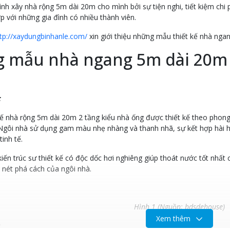
đình xây nhà rộng 5m dài 20m cho mình bởi sự tiện nghi, tiết kiệm ch
p với những gia đình có nhiều thành viên.
tp://xaydungbinhanle.com/
xin giới thiệu những mẫu thiết kế nhà ngan
 mẫu nhà ngang 5m dài 20m
:
kế nhà rộng 5m dài 20m 2 tầng kiểu nhà ống được thiết kế theo phong
Ngôi nhà sử dụng gam màu nhẹ nhàng và thanh nhã, sự kết hợp hài h
tinh tế.
iến trúc sư thiết kế có độc dốc hơi nghiêng giúp thoát nước tốt nhất 
à nét phá cách của ngôi nhà.
Hình 1
(Nguồn: bdsdehouse)
Xem thêm
: