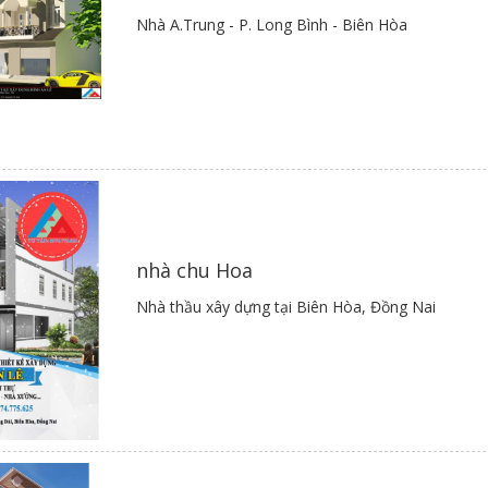
p ứng nhu cầu cần thiết của mọi gia đình.
Nhà A.Trung - P. Long Bình - Biên Hòa
hình 4
:
ày có gác lửng nhằm tăng thêm diện tích nhà ở, thiết kế đẹp mắt trong
ôn cho tới thành thị.
nhà chu Hoa
Hình 5
Nhà thầu xây dựng tại Biên Hòa, Đồng Nai
:
ày mang kiến trúc tinh giản theo xu hướng phong cách hiện đại, đương
ện tích 5x20m này sẽ mang đến cho gia đình không gian sống thoải mái
Hình 6