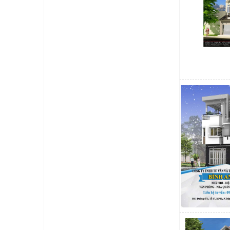
dụng đầy đủ đá
Mẫu thiết kế 5
Mẫu nhà cấp 4 n
đình từ nông th
Mẫu thiết kế 6
Mẫu thiết kế n
chuộng, với di