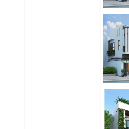
thân thiện với
sự ấn tượng ch
Hệ thống mái t
ngoại thất của 
Trên đây là 
người. Đừng 