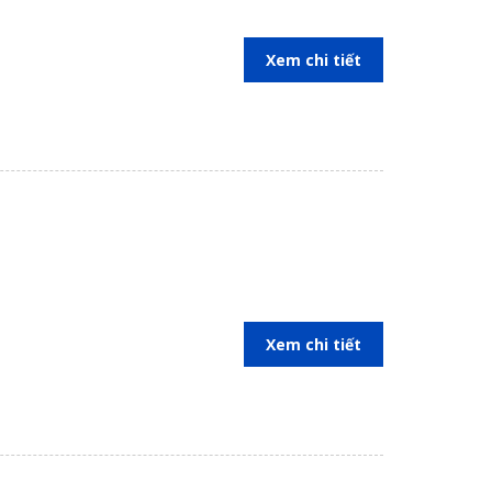
Xem chi tiết
 từng chi tiết lẫn ngoại thất. Phù hợp với tất cả gia
Xem chi tiết
 đại hiện đang được nhiều gia đình trên thế giới ưa
 và trọn vẹn nhất.