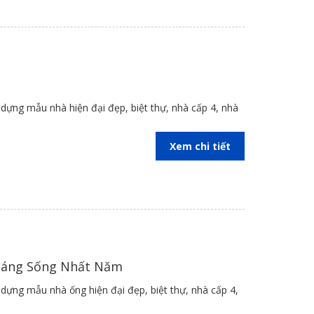
ài hòa với nhau cùng màu ghi đậm nhấm nhá mang đến
ng và hệ lam dọc tạo nên nét sinh động cho toàn bộ
 dựng mẫu nhà hiện đại đẹp, biệt thự, nhà cấp 4, nhà
 nhau, nhằm mang đến nhiều sự lựa chọn cho mọi
Xem chi tiết
xaydungbinhanle.com/
Đáng Sống Nhất Năm
 dựng mẫu nhà ống hiện đại đẹp, biệt thự, nhà cấp 4,