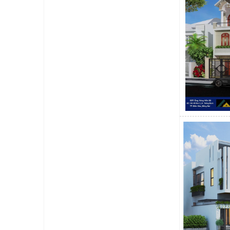
Mẫu thiết kế 7
Mẫu nhà có diệ
cuốn hút bởi k
cho là phương á
Mẫu thiết kế 
Mẫu thiết kế lệ
ngôi nhà. Khôn
nhấn trên nền t
Mẫu thiết kế 
Nhìn vào hình ả