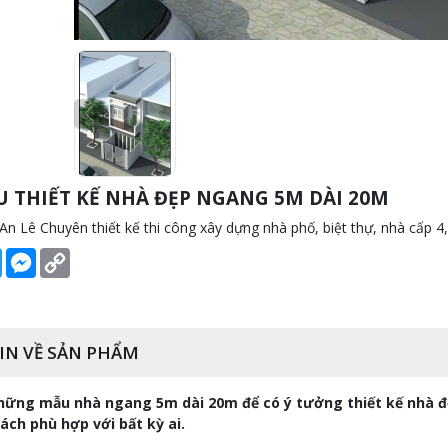
U THIẾT KẾ NHÀ ĐẸP NGANG 5M DÀI 20M
n Lê Chuyên thiết kế thi công xây dựng nhà phố, biệt thự, nhà cấp 4, nh
book
Twitter
Messenger
Copy
Link
IN VỀ SẢN PHẨM
ững mẫu nhà ngang 5m dài 20m để có ý tưởng thiết kế nhà đẹ
ch phù hợp với bất kỳ ai.