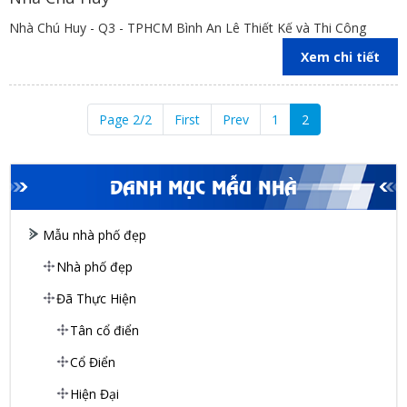
Nhà Chú Huy - Q3 - TPHCM Bình An Lê Thiết Kế và Thi Công
Xem chi tiết
Page 2/2
First
Prev
1
2
DANH MỤC MẪU NHÀ
Mẫu nhà phố đẹp
Nhà phố đẹp
Đã Thực Hiện
Tân cổ điển
Cổ Điển
Hiện Đại