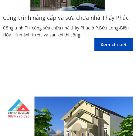
Dài, TP.Biên Hoà, Tỉnh Đồng Nai.
Văn phòng làm việc:
Đường số 3, Tổ 37, KP4B,
Công trình nâng cấp và sữa chữa nhà Thấy Phúc
P.Trảng Dài, Biên Hòa, Đồng Nai.
Công trình Thi công sửa chữa nhà thầy Phúc ở P.Bửu Long-Biên
Website
:
xaydungbinhanle.com
Hòa. Hình ảnh trước và sau khi thi công.
Gmail
: Xaydungbinhanle@gmail.com
Xem chi tiết
Hotline
: 0974 775 625 hoặc 0251.3990.002