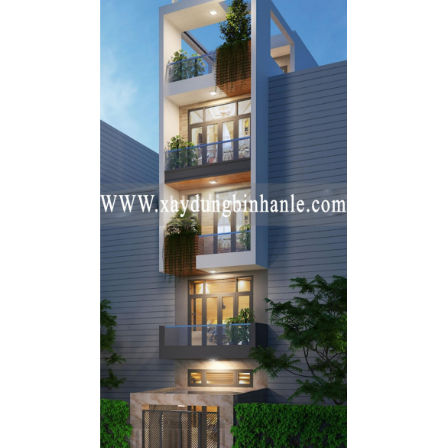
DỰ ÁN NHÀ Ở: 5X10
------------------------------------------
Bạn cần Xây Nhà hãy gọi cho tôi
Công ty TNHH Tư vấn Thiết kế Xây dựng Bình
An Lê
----------------- Biên Hòa, Đồng Nai -----------------
-
Chuyên tư vấn - Thiết kế - Xây dựng - Duy tu -
Sửa chữa
Nhà phố, biệt thự, văn phòng, nhà quán, nhà
xưởng...
Giá rẻ - Uy Tín - Chất Lượng - Nhanh chóng
-------------------------
Địa chỉ:
Trụ sở: Số 35/211, tổ 17, KP 3, P.Trảng