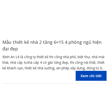
Mẫu thiết kế nhà 2 tầng 6×15 4 phòng ngủ hiện
đại đẹp
Bình An Lê là công ty thiết kế thi công nhà phố, biệt thự, nhà mái
thái, nhà cấp 4,nhà cấp 4 có gác lửng đẹp, thi công nội thất, thiết
kế khách sạn, thiết kế nhà xưởng, xin phép xây dựng, đóng tủ bếp
trên địa bàn các tỉnh Đồng Nai, Bình Dương, TP Hồ Chí Minh,
Xem chi tiết
Vũng Tàu