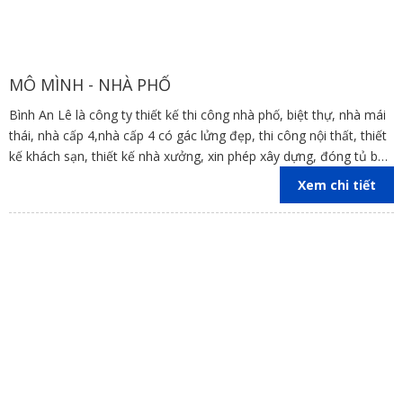
MÔ MÌNH - NHÀ PHỐ
Bình An Lê là công ty thiết kế thi công nhà phố, biệt thự, nhà mái
thái, nhà cấp 4,nhà cấp 4 có gác lửng đẹp, thi công nội thất, thiết
kế khách sạn, thiết kế nhà xưởng, xin phép xây dựng, đóng tủ bếp
trên địa bàn các tỉnh Đồng Nai, Bình Dương, TP Hồ Chí Minh,
Xem chi tiết
Vũng Tàu