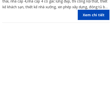
thái, nhà cấp 4,nhà cấp 4 có gác lửng đẹp, thi công nội thất, thiết
kế khách sạn, thiết kế nhà xưởng, xin phép xây dựng, đóng tủ bếp
trên địa bàn các tỉnh Đồng Nai, Bình Dương, TP Hồ Chí Minh,
Xem chi tiết
Vũng Tàu