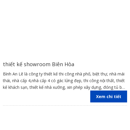
thiết kế showroom Biên Hòa
Bình An Lê là công ty thiết kế thi công nhà phố, biệt thự, nhà mái
thái, nhà cấp 4,nhà cấp 4 có gác lửng đẹp, thi công nội thất, thiết
kế khách sạn, thiết kế nhà xưởng, xin phép xây dựng, đóng tủ bếp
trên địa bàn các tỉnh Đồng Nai, Bình Dương, TP Hồ Chí Minh,
Xem chi tiết
Vũng Tàu