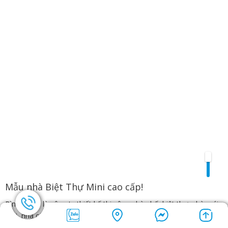
Mẫu nhà Biệt Thự Mini cao cấp!
Bình An Lê là công ty thiết kế thi công nhà phố, biệt thự, nhà mái
thái, nhà cấp 4,nhà cấp 4 có gác lửng đẹp, thi công nội thất, thiết
kế khách sạn, thiết kế nhà xưởng, xin phép xây dựng, đóng tủ bếp