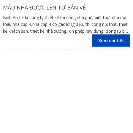
MẪU NHÀ ĐƯỢC LÊN TỪ BẢN VẺ
Bình An Lê là công ty thiết kế thi công nhà phố, biệt thự, nhà mái
thái, nhà cấp 4,nhà cấp 4 có gác lửng đẹp, thi công nội thất, thiết
kế khách sạn, thiết kế nhà xưởng, xin phép xây dựng, đóng tủ bếp
trên địa bàn các tỉnh Đồng Nai, Bình Dương, TP Hồ Chí Minh,
Xem chi tiết
Vũng Tàu