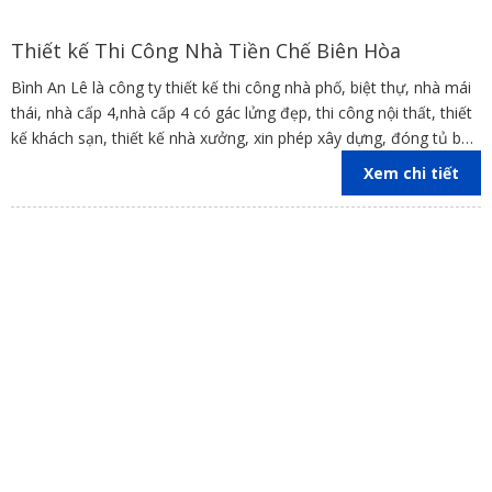
Thiết kế Thi Công Nhà Tiền Chế Biên Hòa
Bình An Lê là công ty thiết kế thi công nhà phố, biệt thự, nhà mái
thái, nhà cấp 4,nhà cấp 4 có gác lửng đẹp, thi công nội thất, thiết
kế khách sạn, thiết kế nhà xưởng, xin phép xây dựng, đóng tủ bếp
trên địa bàn các tỉnh Đồng Nai, Bình Dương, TP Hồ Chí Minh,
Xem chi tiết
Vũng Tàu