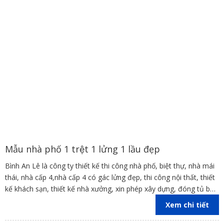
Mẫu nhà phố 1 trệt 1 lửng 1 lầu đẹp
Bình An Lê là công ty thiết kế thi công nhà phố, biệt thự, nhà mái
thái, nhà cấp 4,nhà cấp 4 có gác lửng đẹp, thi công nội thất, thiết
kế khách sạn, thiết kế nhà xưởng, xin phép xây dựng, đóng tủ bếp
trên địa bàn các tỉnh Đồng Nai, Bình Dương, TP Hồ Chí Minh,
Xem chi tiết
Vũng Tàu