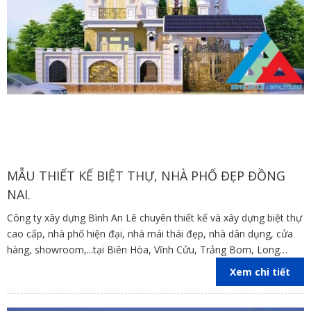
MẪU THIẾT KẾ BIỆT THỰ, NHÀ PHỐ ĐẸP ĐỒNG
NAI.
Công ty xây dựng Bình An Lê chuyên thiết kế và xây dựng biệt thự
cao cấp, nhà phố hiện đại, nhà mái thái đẹp, nhà dân dụng, cửa
hàng, showroom,...tại Biên Hòa, Vĩnh Cửu, Trảng Bom, Long
Thành,Nhơn Trạch , Định Quán, Cẩm Mỹ, Tân Phú, Xuân Lộc ,
Xem chi tiết
Đồng Nai, TP.HCM, Bình Dương.