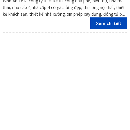
Bình An Lê là công ty thiết kế thi công nhà phố, biệt thự, nhà mái
thái, nhà cấp 4,nhà cấp 4 có gác lửng đẹp, thi công nội thất, thiết
kế khách sạn, thiết kế nhà xưởng, xin phép xây dựng, đóng tủ bếp
trên địa bàn các tỉnh Đồng Nai, Bình Dương, TP Hồ Chí Minh,
Xem chi tiết
Vũng Tàu