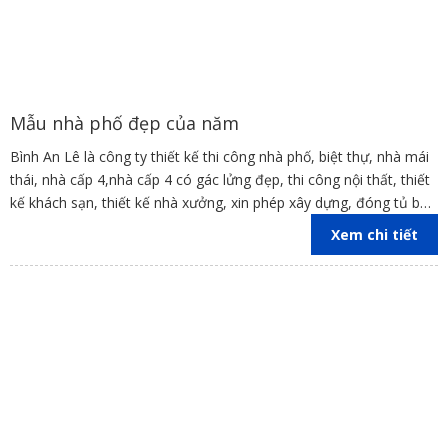
Mẫu nhà phố đẹp của năm
Bình An Lê là công ty thiết kế thi công nhà phố, biệt thự, nhà mái
thái, nhà cấp 4,nhà cấp 4 có gác lửng đẹp, thi công nội thất, thiết
kế khách sạn, thiết kế nhà xưởng, xin phép xây dựng, đóng tủ bếp
trên địa bàn các tỉnh Đồng Nai, Bình Dương, TP Hồ Chí Minh,
Xem chi tiết
Vũng Tàu