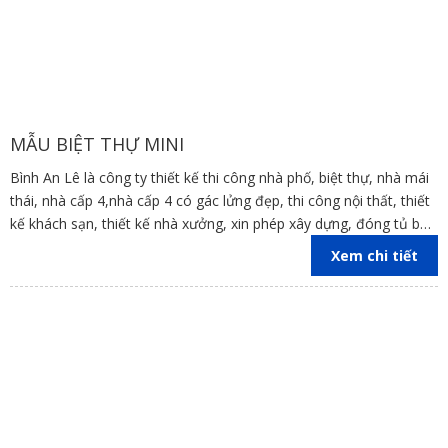
MẪU BIỆT THỰ MINI
Bình An Lê là công ty thiết kế thi công nhà phố, biệt thự, nhà mái
thái, nhà cấp 4,nhà cấp 4 có gác lửng đẹp, thi công nội thất, thiết
kế khách sạn, thiết kế nhà xưởng, xin phép xây dựng, đóng tủ bếp
trên địa bàn các tỉnh Đồng Nai, Bình Dương, TP Hồ Chí Minh,
Xem chi tiết
Vũng Tàu