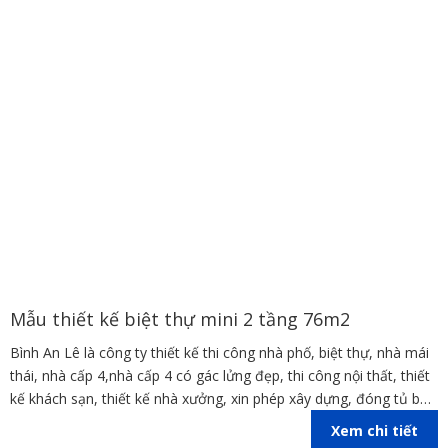
Mẫu thiết kế biệt thự mini 2 tầng 76m2
Bình An Lê là công ty thiết kế thi công nhà phố, biệt thự, nhà mái
thái, nhà cấp 4,nhà cấp 4 có gác lửng đẹp, thi công nội thất, thiết
kế khách sạn, thiết kế nhà xưởng, xin phép xây dựng, đóng tủ bếp
trên địa bàn các tỉnh Đồng Nai, Bình Dương, TP Hồ Chí Minh,
Xem chi tiết
Vũng Tàu