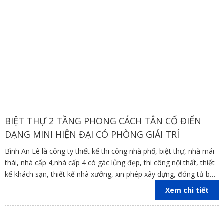
BIỆT THỰ 2 TẦNG PHONG CÁCH TÂN CỔ ĐIỂN
DẠNG MINI HIỆN ĐẠI CÓ PHÒNG GIẢI TRÍ
Bình An Lê là công ty thiết kế thi công nhà phố, biệt thự, nhà mái
thái, nhà cấp 4,nhà cấp 4 có gác lửng đẹp, thi công nội thất, thiết
kế khách sạn, thiết kế nhà xưởng, xin phép xây dựng, đóng tủ bếp
trên địa bàn các tỉnh Đồng Nai, Bình Dương, TP Hồ Chí Minh,
Xem chi tiết
Vũng Tàu