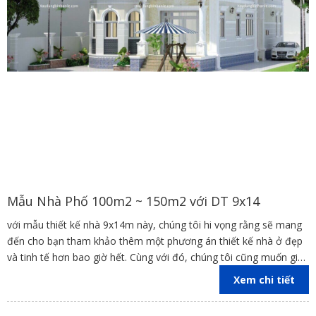
Mẫu Nhà Phố 100m2 ~ 150m2 với DT 9x14
với mẫu thiết kế nhà 9x14m này, chúng tôi hi vọng rằng sẽ mang
đến cho bạn tham khảo thêm một phương án thiết kế nhà ở đẹp
và tinh tế hơn bao giờ hết. Cùng với đó, chúng tôi cũng muốn giúp
bạn hiện thực hóa ước mơ hoàn thiện về một ngôi nhà đẹp với
Xem chi tiết
không gian sử dụng tiện nghi và vẻ đẹp thẩm mỹ tuyệt vời nhất.