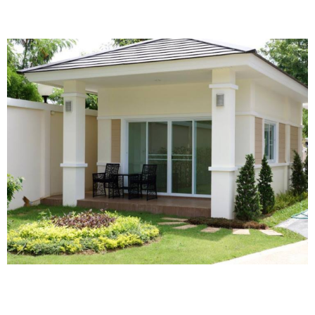
Công ty TNHH Tư vấn Thiết kế Xây dựng Bình
An Lê
----------------- Biên Hòa, Đồng Nai -----------------
-
Thiết kế Kiến trúc khi thi công trọn gói
Hơn 300 công trình xây dựng
đã thực
hiện
và
đang thực hiện
Liên hệ để được tư vấn nhé!
Chuyên tư vấn - Thiết kế - Xây dựng - Duy tu -
Sửa chữa
Nhà phố, biệt thự, văn phòng, nhà quán, nhà
xưởng...
Giá rẻ - Uy Tín - Chất Lượng - Nhanh chóng
-------------------------