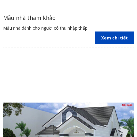
Địa chỉ:
Trụ sở: Số 35/211, tổ 17, KP 3, P.Trảng
Dài, TP.Biên Hoà, Tỉnh Đồng Nai.
Mẫu nhà tham khảo
Văn phòng làm việc
: Đường số 3, Tổ 37, KP4B,
Mẫu nhà dành cho người có thu nhập thấp
P.Trảng Dài, Biên Hòa, Đồng Nai.
Website
:
xaydungbinhanle.com
Xem chi tiết
Gmail
: Xaydungbinhanle@gmail.com
Hotline
: 0974 775 625 hoặc 0251.3990.002