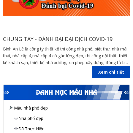
CHUNG TAY - ĐÁNH BẠI ĐẠI DỊCH COVID-19
Bình An Lê là công ty thiết kế thi công nhà phố, biệt thự, nhà mái
thái, nhà cấp 4,nhà cấp 4 có gác lửng đẹp, thi công nội thất, thiết
kế khách sạn, thiết kế nhà xưởng, xin phép xây dựng, đóng tủ bếp
trên địa bàn các tỉnh Đồng Nai, Bình Dương, TP Hồ Chí Minh,
Xem chi tiết
Vũng Tàu
DANH MỤC MẪU NHÀ
Mẫu nhà phố đẹp
Nhà phố đẹp
Đã Thực Hiện