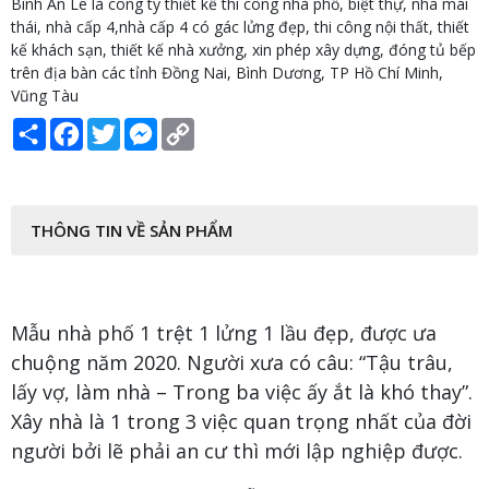
Bình An Lê là công ty thiết kế thi công nhà phố, biệt thự, nhà mái
thái, nhà cấp 4,nhà cấp 4 có gác lửng đẹp, thi công nội thất, thiết
kế khách sạn, thiết kế nhà xưởng, xin phép xây dựng, đóng tủ bếp
trên địa bàn các tỉnh Đồng Nai, Bình Dương, TP Hồ Chí Minh,
Vũng Tàu
Share
Facebook
Twitter
Messenger
Copy
Link
THÔNG TIN VỀ SẢN PHẨM
Mẫu nhà phố 1 trệt 1 lửng 1 lầu đẹp, được ưa
chuộng năm 2020. Người xưa có câu: “Tậu trâu,
lấy vợ, làm nhà – Trong ba việc ấy ắt là khó thay”.
Xây nhà là 1 trong 3 việc quan trọng nhất của đời
người bởi lẽ phải an cư thì mới lập nghiệp được.