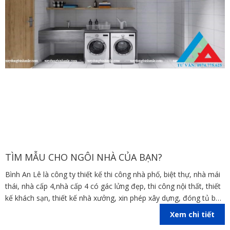
TÌM MẪU CHO NGÔI NHÀ CỦA BẠN?
Bình An Lê là công ty thiết kế thi công nhà phố, biệt thự, nhà mái
thái, nhà cấp 4,nhà cấp 4 có gác lửng đẹp, thi công nội thất, thiết
kế khách sạn, thiết kế nhà xưởng, xin phép xây dựng, đóng tủ bếp
trên địa bàn các tỉnh Đồng Nai, Bình Dương, TP Hồ Chí Minh,
Xem chi tiết
Vũng Tàu