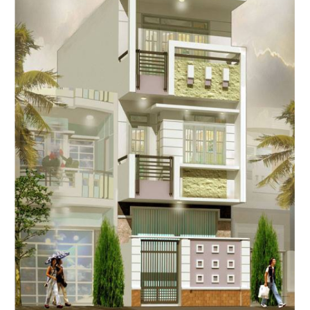
Với phong cách cá nhân, bạn phải chọn chủ đề riêng cho từng
không gian sống. Điều này phụ thuộc khá nhiều vào phong cách
cá nhân của gia chủ.
Để tạo nên một căn biệt thự đẹp, sang trọng, trước hết, chủ nhà
phải biết tạo điểm nhấn cho mỗi căn phòng bằng một đồ dùng,
đồ nội thất riêng biệt. Tiếp đến là lựa chọn kiến trúc phù hợp với
sở thích, nhu cầu.
Ngày nay, khi cuộc sống càng hiện đại, mọi người cũng có nhiều
hiểu biết về nội thất và có thể tự thiết kế cho mình được những
căn nhà, căn phòng của riêng mình theo sở thích cá nhân.
Xu hướng thiế kế nội thất biệt thự theo phong cách cá nhân đang
hướng đến sử dụng đồ nội thất thông minh để tận dụng tối đa
công năng, thân thiện với môi trường và phục vụ hoàn hảo nhu
cầu cuộc sống cá nhân và gia đình. Hơn thế nữa, nội thất thông