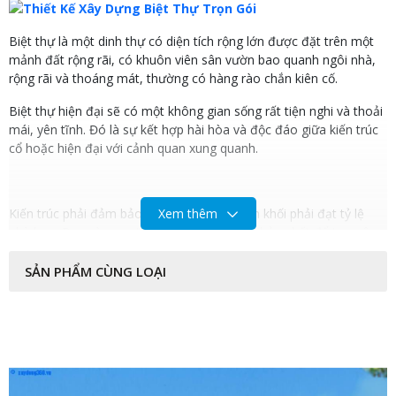
Biệt thự là một dinh thự có diện tích rộng lớn được đặt trên một
mảnh đất rộng rãi, có khuôn viên sân vườn bao quanh ngôi nhà,
rộng rãi và thoáng mát, thường có hàng rào chắn kiên cố.
Biệt thự hiện đại sẽ có một không gian sống rất tiện nghi và thoải
mái, yên tĩnh. Đó là sự kết hợp hài hòa và độc đáo giữa kiến trúc
cổ hoặc hiện đại với cảnh quan xung quanh.
Kiến trúc phải đảm bảo các công năng, hình khối phải đạt tỷ lệ
Xem thêm
phù hợp. Đẹp và sang trọng là hai yếu tố cơ bản nhất để tạo nên
một căn biệt thự. Đây thường là nơi ở của những người trong giới
thượng lưu.
SẢN PHẨM CÙNG LOẠI
Xu hướng thiết kế nhà biệt thự nổi bật
1. Thiết kế biệt thự theo phong cách cổ điển