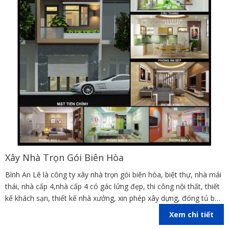
Xây Nhà Trọn Gói Biên Hòa
Bình An Lê là công ty xây nhà trọn gói biên hòa, biệt thự, nhà mái
thái, nhà cấp 4,nhà cấp 4 có gác lửng đẹp, thi công nội thất, thiết
kế khách sạn, thiết kế nhà xưởng, xin phép xây dựng, đóng tủ bếp
trên địa bàn các tỉnh Đồng Nai, Bình Dương, TP Hồ Chí Minh,
Xem chi tiết
Vũng Tàu