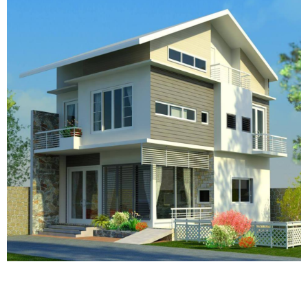
Thiết kế biệt thự
cao cấp đòi hỏi người kiến trúc sư phải có trình
độ thâm sâu, am hiểu tỏ tường về cách bố trí không gian, phối
hợp hình khối và có con mắt thẩm mỹ, óc nghệ thuật sáng tạo.
Mẫu biệt thự cao cấp phải chuẩn mực trong thiết kế, hội tụ sự
tinh tế của biệt thự phong cách cổ điển.
Xu hướng thiết kế này được khá nhiều gia chủ chọn lựa để làm
đẹp cho không gian sống của mình. Bởi đây là loại hình kiến trúc
khá phổ biến và được ưa chuộng ở Việt Nam, để tôn lên phong
cách đẳng cấp hoàng gia của ngôi biệt thự cũng như thể hiện
quyền lực của gia chủ.
Mặt khác,
thiết kế nội thất biệt thự
theo phong cách cổ điển
không chỉ là sự xa hoa, lộng lẫy về nội thất với những đường nét
uốn lượn, mà còn phải có được sự kết hợp hài hòa giữa tính hình
thức, ánh sáng tự nhiên kết hợp với gam màu ấm bên trong để
tạo nên một cung cách cảm thụ mang tính hoài niệm.