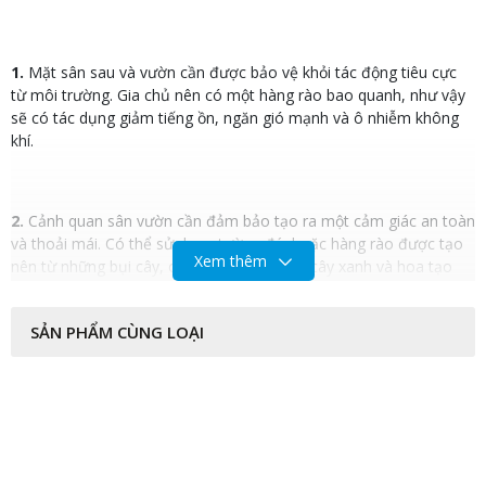
1.
Mặt sân sau và vườn cần được bảo vệ khỏi tác động tiêu cực
từ môi trường. Gia chủ nên có một hàng rào bao quanh, như vậy
sẽ có tác dụng giảm tiếng ồn, ngăn gió mạnh và ô nhiễm không
khí.
2.
Cảnh quan sân vườn cần đảm bảo tạo ra một cảm giác an toàn
và thoải mái. Có thể sử dụng tường đá, hoặc hàng rào được tạo
Xem thêm
nên từ những bụi cây, có sự xuất hiện của cây xanh và hoa tạo
cho khu vườn thêm hấp dẫn và sinh động.
SẢN PHẨM CÙNG LOẠI
3
. Tạo không gian mở trong
thiết kế sân vườn biệt thự
, cho
phép năng lượng lưu chuyển dễ dàng, đặc biệt là khu vườn phía
trước cửa ra vào.