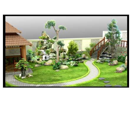
4.
Không trồng cây lớn gần trước cửa nhà và gần nhà, chỉ nên
trồng những cây nhỏ và cây bụi, chúng vừa tạo nên một vẻ đẹp tự
nhiên và nhẹ nhàng cho khu vườn.
Sân vườn trang trí đơn
giản
, thoáng mở sẽ tốt về mặt phong thủy cho toàn bộ căn nhà.