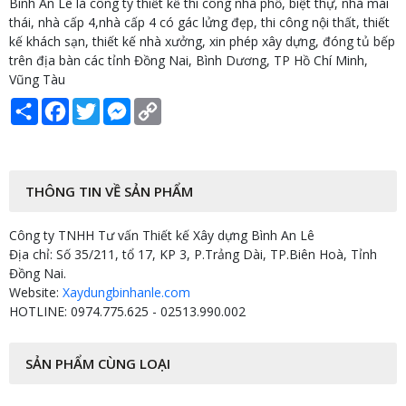
Bình An Lê là công ty thiết kế thi công nhà phố, biệt thự, nhà mái
thái, nhà cấp 4,nhà cấp 4 có gác lửng đẹp, thi công nội thất, thiết
kế khách sạn, thiết kế nhà xưởng, xin phép xây dựng, đóng tủ bếp
trên địa bàn các tỉnh Đồng Nai, Bình Dương, TP Hồ Chí Minh,
Vũng Tàu
Share
Facebook
Twitter
Messenger
Copy
Link
THÔNG TIN VỀ SẢN PHẨM
Công ty TNHH Tư vấn Thiết kế Xây dựng Bình An Lê
Địa chỉ: Số 35/211, tổ 17, KP 3, P.Trảng Dài, TP.Biên Hoà, Tỉnh
Đồng Nai.
Website:
Xaydungbinhanle.com
HOTLINE: 0974.775.625 - 02513.990.002
SẢN PHẨM CÙNG LOẠI