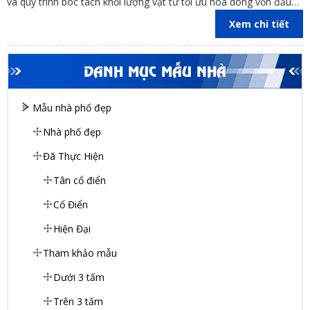
và quy trình bóc tách khối lượng vật tư tối ưu hóa dòng vốn đầu
tư cho gia chủ.
Xem chi tiết
DANH MỤC MẪU NHÀ
Mẫu nhà phố đẹp
Nhà phố đẹp
Đã Thực Hiện
Tân cổ điển
Cổ Điển
Hiện Đại
Tham khảo mẫu
Dưới 3 tấm
Trên 3 tấm