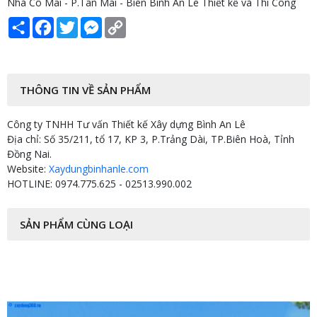
Nhà Cô Mai - P.Tân Mai - Biên Bình An Lê Thiết kế và Thi Công
Share
Facebook
Twitter
Messenger
Copy
Link
THÔNG TIN VỀ SẢN PHẨM
Công ty TNHH Tư vấn Thiết kế Xây dựng Bình An Lê
Địa chỉ: Số 35/211, tổ 17, KP 3, P.Trảng Dài, TP.Biên Hoà, Tỉnh
Đồng Nai.
Website:
Xaydungbinhanle.com
HOTLINE: 0974.775.625 - 02513.990.002
SẢN PHẨM CÙNG LOẠI