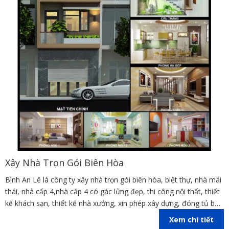
Xây Nhà Trọn Gói Biên Hòa
Bình An Lê là công ty xây nhà trọn gói biên hòa, biệt thự, nhà mái
thái, nhà cấp 4,nhà cấp 4 có gác lửng đẹp, thi công nội thất, thiết
kế khách sạn, thiết kế nhà xưởng, xin phép xây dựng, đóng tủ bếp
trên địa bàn các tỉnh Đồng Nai, Bình Dương, TP Hồ Chí Minh,
Xem chi tiết
Vũng Tàu