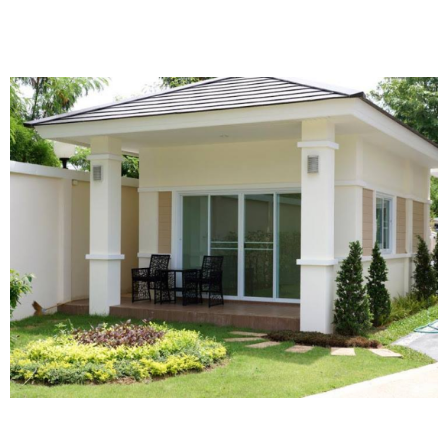
Mẫu nhà phố 3 tầng
Mang trong mình phong cách thiết kế hiện đại,
mẫu nhà phố 3 tầng được các kiến trúc sư lên ý
tưởng thiết kế với những nét phá cách độc đáo,
đầy táo bạo.
Hình khối công trình sắc nét, các đường góc cạnh
vuông vắn, thiết kế những chi tiết khối bê tông
liền mạch, các hoa văn họa tiết trang trí sinh
động.
Để tích hợp cho mẫu thiết kế này, các kiến trúc
sư sử dụng hệ mái bằng cho ngôi nhà là điều dễ