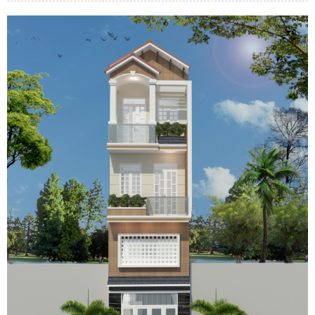
là 5 tầng được xây dựng khá nhiều. Không chỉ bởi
thiết kế đẹp, hiện đại mà nó còn giúp cho chủ
đầu tư mở thêm khá nhiều không gian sử dụng,
đồng thời với mức kinh phí hợp lý từ 1,5 tỷ đến 2
tỷ; gia chủ hoàn toàn có thể lựa chọn cho mình
một mẫu thiết kế nhà phố cao tầng mà mình yêu
thích. Đa phần, các mẫu nhà phố thường sử dụng
phong cách thiết kế hiện đại hay là phong cách
thiết kế tân cổ điển. Cũng giống như mẫu thiết
kế nhà phố mà chúng tôi gửi tới cho quý vị và các
bạn dưới đây. Nhà phố không cần quá cầu kỳ
trong phong cách trang trí, các chi tiết rườm rà
đều được lược bỏ mang lại những khoảng không
thông thoáng. Những đường nét thẳng tắp, đơn
điệu cũng không làm mất đi vẻ đẹp của mẫu thiết
kế này, bởi sự kết hợp tài tình của các kiến trúc
sư trong việc lên phương án thiết kế ngôi nhà.