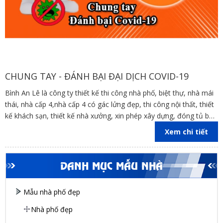
CHUNG TAY - ĐÁNH BẠI ĐẠI DỊCH COVID-19
Bình An Lê là công ty thiết kế thi công nhà phố, biệt thự, nhà mái
thái, nhà cấp 4,nhà cấp 4 có gác lửng đẹp, thi công nội thất, thiết
kế khách sạn, thiết kế nhà xưởng, xin phép xây dựng, đóng tủ bếp
trên địa bàn các tỉnh Đồng Nai, Bình Dương, TP Hồ Chí Minh,
Xem chi tiết
Vũng Tàu
DANH MỤC MẪU NHÀ
Mẫu nhà phố đẹp
Nhà phố đẹp