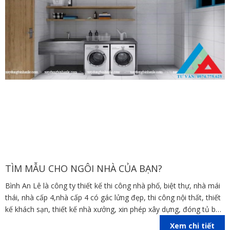
TÌM MẪU CHO NGÔI NHÀ CỦA BẠN?
Bình An Lê là công ty thiết kế thi công nhà phố, biệt thự, nhà mái
thái, nhà cấp 4,nhà cấp 4 có gác lửng đẹp, thi công nội thất, thiết
kế khách sạn, thiết kế nhà xưởng, xin phép xây dựng, đóng tủ bếp
trên địa bàn các tỉnh Đồng Nai, Bình Dương, TP Hồ Chí Minh,
Xem chi tiết