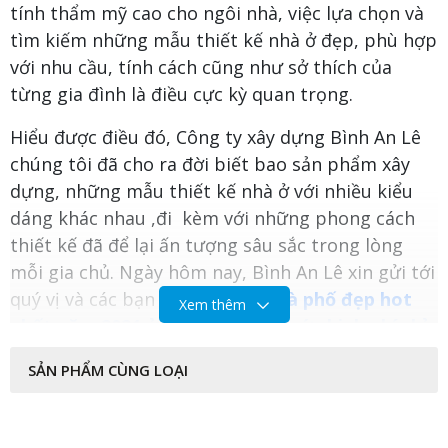
tính thẩm mỹ cao cho ngôi nhà, việc lựa chọn và
tìm kiếm những mẫu thiết kế nhà ở đẹp, phù hợp
với nhu cầu, tính cách cũng như sở thích của
từng gia đình là điều cực kỳ quan trọng.
Hiểu được điều đó, Công ty xây dựng Bình An Lê
chúng tôi đã cho ra đời biết bao sản phẩm xây
dựng, những mẫu thiết kế nhà ở với nhiều kiểu
dáng khác nhau ,đi kèm với những phong cách
thiết kế đã để lại ấn tượng sâu sắc trong lòng
mỗi gia chủ. Ngày hôm nay, Bình An Lê xin gửi tới
quý vị và các bạn những
mẫu nhà phố đẹp hot
Xem thêm
nhất năm 2021 ở Biên Hòa với mức kinh phí chỉ
từ 1,5 tỷ đến 2 tỷ
giúp cho quý khách hàng
SẢN PHẨM CÙNG LOẠI
thuận tiện hơn trong việc tìm ra mẫu thiết kế
nhà ở mà mình yêu thích.