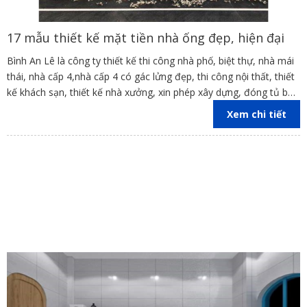
17 mẫu thiết kế mặt tiền nhà ống đẹp, hiện đại
Bình An Lê là công ty thiết kế thi công nhà phố, biệt thự, nhà mái
thái, nhà cấp 4,nhà cấp 4 có gác lửng đẹp, thi công nội thất, thiết
kế khách sạn, thiết kế nhà xưởng, xin phép xây dựng, đóng tủ bếp
trên địa bàn các tỉnh Đồng Nai, Bình Dương, TP Hồ Chí Minh,
Xem chi tiết
Vũng Tàu