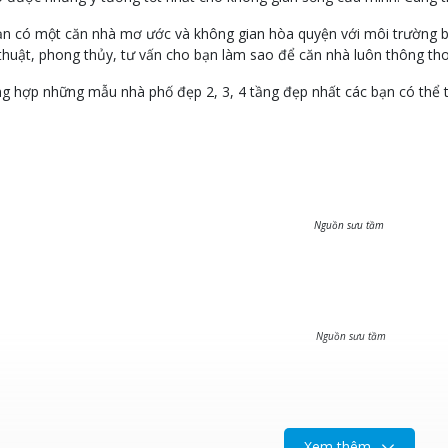
 có một căn nhà mơ ước và không gian hòa quyện với môi trường b
 thuật, phong thủy, tư vấn cho bạn làm sao để căn nhà luôn thông t
ng hợp những mẫu nhà phố đẹp 2, 3, 4 tầng đẹp nhất các bạn có th
Nguồn sưu tầm
Nguồn sưu tầm
Xem thêm
Nguồn sưu tầm