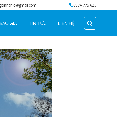
gbinhanle@gmail.com
0974 775 625
BÁO GIÁ
TIN TỨC
LIÊN HỆ