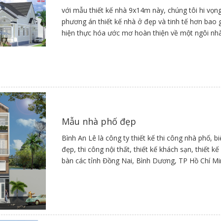
với mẫu thiết kế nhà 9x14m này, chúng tôi hi v
phương án thiết kế nhà ở đẹp và tinh tế hơn bao 
hiện thực hóa ước mơ hoàn thiện về một ngôi nhà
Nguồn sưu tầm
thẩm mỹ tuyệt vời nhất.
Nguồn sưu tầm
Mẫu nhà phố đẹp
Bình An Lê là công ty thiết kế thi công nhà phố, b
Nguồn sưu tầm
đẹp, thi công nội thất, thiết kế khách sạn, thiết 
bàn các tỉnh Đồng Nai, Bình Dương, TP Hồ Chí M
Nguồn sưu tầm