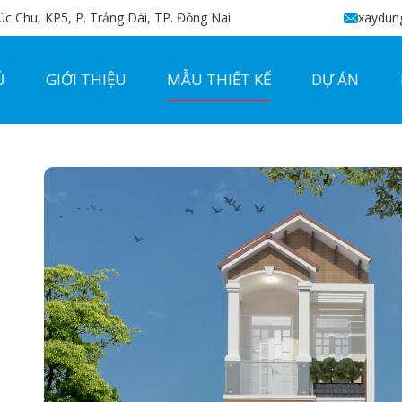
c Chu, KP5, P. Trảng Dài, TP. Đồng Nai
xaydun
Ủ
GIỚI THIỆU
MẪU THIẾT KẾ
DỰ ÁN