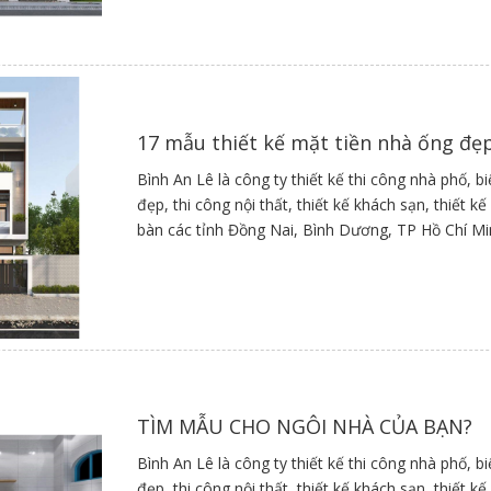
Nguồn sưu tầm
17 mẫu thiết kế mặt tiền nhà ống đẹ
Bình An Lê là công ty thiết kế thi công nhà phố, b
Nguồn sưu tầm
đẹp, thi công nội thất, thiết kế khách sạn, thiết 
bàn các tỉnh Đồng Nai, Bình Dương, TP Hồ Chí M
Nguồn sưu tầm
TÌM MẪU CHO NGÔI NHÀ CỦA BẠN?
Nguồn sưu tầm
Bình An Lê là công ty thiết kế thi công nhà phố, b
đẹp, thi công nội thất, thiết kế khách sạn, thiết 