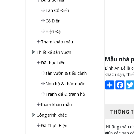
Tân Cổ Điển
Cổ Điển
Hiện Đại
Tham khảo mẫu
Thiết kế sân vườn
Mẫu nhà p
Đã thực hiện
Bình An Lê là c
sân vườn & tiểu cảnh
khách sạn, thi
Share
Face
Non bộ & thác nước
Tranh đá & tranh hồ
tham khảo mẫu
THÔNG T
Công trình khác
Đã Thực Hiện
Những mẫu nhà 
giúp các bạn c