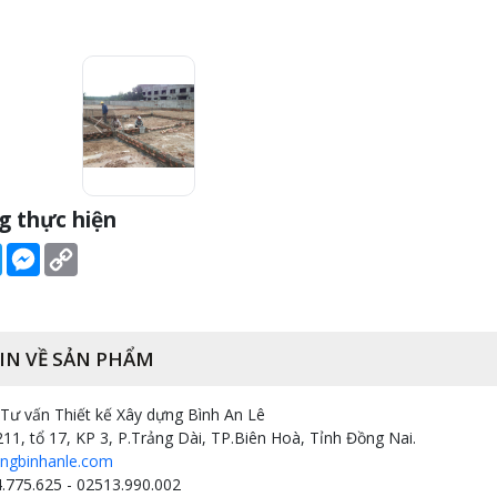
g thực hiện
book
Twitter
Messenger
Copy
Link
IN VỀ SẢN PHẨM
ư vấn Thiết kế Xây dựng Bình An Lê
211, tổ 17, KP 3, P.Trảng Dài, TP.Biên Hoà, Tỉnh Đồng Nai.
ngbinhanle.com
.775.625 - 02513.990.002