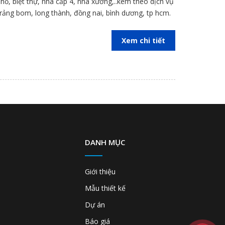
phố, biệt thự, nhà cấp 4, nhà xưởng,..kèm theo dịch vụ
 trảng bom, long thành, đồng nai, bình dương, tp hcm.
Xem chi tiết
DANH MỤC
Giới thiệu
Mẫu thiết kế
Dự án
Báo giá