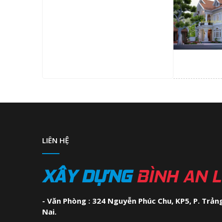
LIÊN HỆ
XÂY DỰNG
BÌNH AN 
- Văn Phòng : 324 Nguyễn Phúc Chu, KP5, P. Trảng
Nai.