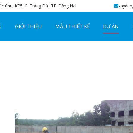
c Chu, KP5, P. Trảng Dài, TP. Đồng Nai
xaydun
Ủ
GIỚI THIỆU
MẪU THIẾT KẾ
DỰ ÁN