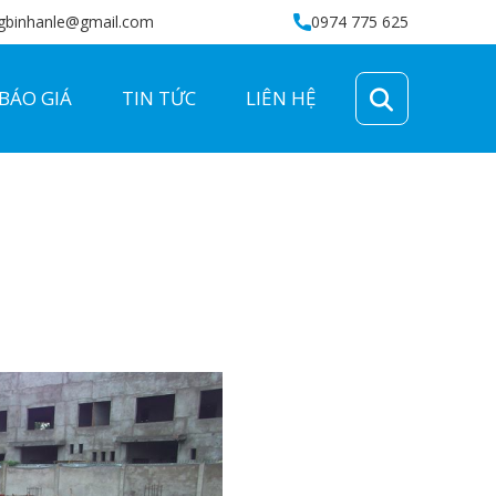
gbinhanle@gmail.com
0974 775 625
BÁO GIÁ
TIN TỨC
LIÊN HỆ